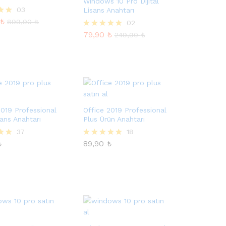
Windows 10 Pro Dijital
₺
03
Lisans Anahtarı
899,90
₺
₺
nden
899,90
₺
79,90
₺
02
249,90
₺
79,90
₺
5 üzerinden
249,90
₺
5.00
oy aldı
2019 Professional
Office 2019 Professional
sans Anahtarı
Plus Ürün Anahtarı
₺
37
89,90
₺
18
₺
89,90
₺
nden
5 üzerinden
5.00
oy aldı