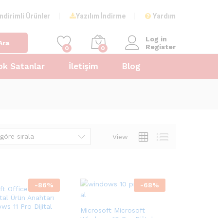
İndirimli Ürünler
Yazılım İndirme
Yardım
Log in
Ara
Register
0
0
ok Satanlar
İletişim
Blog
göre sırala
View
-
86
%
-
68
%
ft Office 2021 Pro
ital Ürün Anahtarı
ws 11 Pro Dijital
Microsoft Microsoft