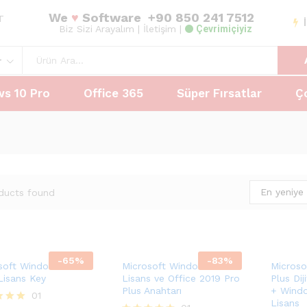
We
♥
Software
+90 850 241 7512
AT
Biz Sizi Arayalım
| İletişim |
Çevrimiçiyiz
r
s 10 Pro
Office 365
Süper Fırsatlar
Ç
En yeniye 
ducts found
-
65
%
-
83
%
soft Windows 11 Pro
Microsoft Windows 11 Pro
Microso
isans Key
Lisans ve Office 2019 Pro
Plus Dij
Plus Anahtarı
+ Windo
99
₺
01
569,99
₺
Lisans