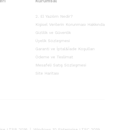
eri
Kurumsal
2. El Yazılım Nedir?
Kişisel Verilerin Korunması Hakkında
Gizlilik ve Güvenlik
Üyelik Sözleşmesi
Garanti ve İptal&İade Koşulları
Ödeme ve Teslimat
Mesafeli Satış Sözleşmesi
Site Haritası
ise LTSB 2016
Windows 10 Enterprise LTSC 2019