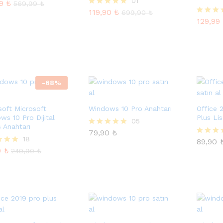
119,90
₺
01
699,90
₺
99
₺
rinden
569,99
₺
129,99
119,90
₺
5 üzerinden
699,90
₺
ı
5.00
129,99
5 üzeri
oy aldı
5.00
oy aldı
-
68
%
soft Microsoft
Windows 10 Pro Anahtarı
Office 
ws 10 Pro Dijital
Plus Li
79,90
₺
05
s Anahtarı
89,90
79,90
₺
5 üzerinden
0
₺
18
249,90
₺
5.00
89,90
5 üzeri
oy aldı
5.00
0
₺
rinden
249,90
₺
oy aldı
ı