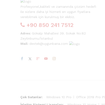
Profesyonel,kaliteli ve zamanında çözüm hedefi
ile sizlere daha iyi hizmeti en uygun fiyatlara
verebilmek için kurulmuş bir ekibiz.
+90 850 241 7512
Adres:
Gökalp Mahallesi 39. Sokak No:82
Zeytinburnu/İstanbul
Mail:
destek@uygunbana.com
Çok Satanlar:
Windows 10 Pro
Office 2019 Pro P
İşletim Sistemi Lisansları:
Windows 10 Home
Wi