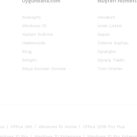
Uygunbana.com
Müşteri Hizmetl
Anasayfa
Hesabım
Windows 10
İstek Listesi
Yazılım İndirme
Sepet
Hakkımızda
Ödeme Sayfası
Blog
Siparişler
İletişim
Sipariş Takibi
Sıkça Sorulan Sorular
Tüm Ürünler
lus
Office 365
Windows 10 Home
Office 2016 Pro Plus
ndows 10 Pro
Windows 10 Enterprise
Windows 10 Pro Enterpr