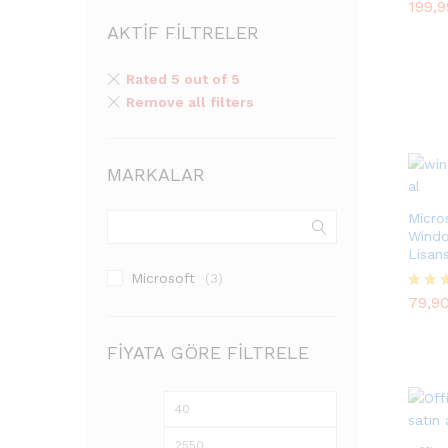
199,
5 üze
5.00
AKTIF FILTRELER
oy ald
Rated 5 out of 5
Remove all filters
MARKALAR
Micro
Windo
Lisan
Microsoft
(3)
79,9
79,9
5 üze
5.00
oy ald
FIYATA GÖRE FILTRELE
En
En
düşük
yüksek