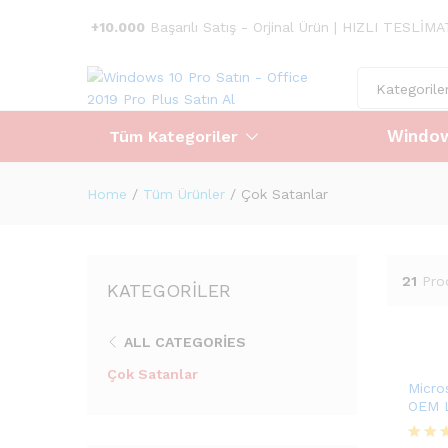
+10.000
Başarılı Satış - Orjinal Ürün | HIZLI TESLİM
Kategorile
Window
Tüm Kategoriler
Home
/
Tüm Ürünler
/
Çok Satanlar
21
Pro
KATEGORILER
ALL CATEGORIES
Çok Satanlar
Micro
OEM L
199,