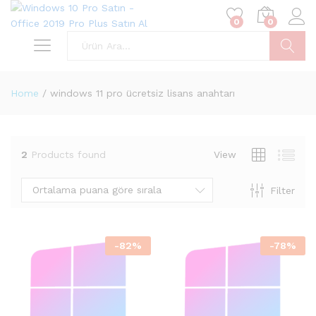
0
0
Ara
Home
/
windows 11 pro ücretsiz lisans anahtarı
2
Products found
View
Ortalama puana göre sırala
Filter
-
82
%
-
78
%