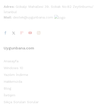
Adres:
Gökalp Mahallesi 39. Sokak No:82 Zeytinburnu/
İstanbul
Mail:
destek@uygunbana.com
sek
at
Uygunbana.com
Anasayfa
Windows 10
Yazılım İndirme
Hakkımızda
Blog
İletişim
Sıkça Sorulan Sorular