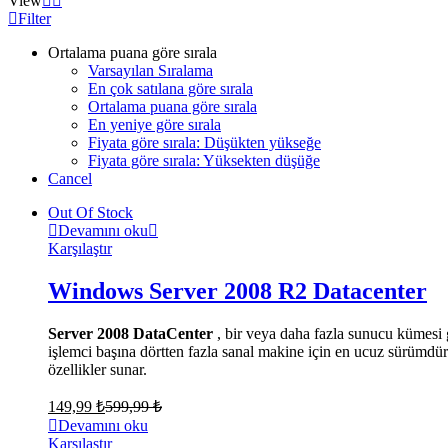
View
Filter
Ortalama puana göre sırala
Varsayılan Sıralama
En çok satılana göre sırala
Ortalama puana göre sırala
En yeniye göre sırala
Fiyata göre sırala: Düşükten yükseğe
Fiyata göre sırala: Yüksekten düşüğe
Cancel
Out Of Stock
Devamını oku
Karşılaştır
Windows Server 2008 R2 Datacenter
Server 2008 DataCenter
, bir veya daha fazla sunucu kümesi g
işlemci başına dörtten fazla sanal makine için en ucuz sürümdür çü
özellikler sunar.
149,99
₺
599,99
₺
Devamını oku
Karşılaştır