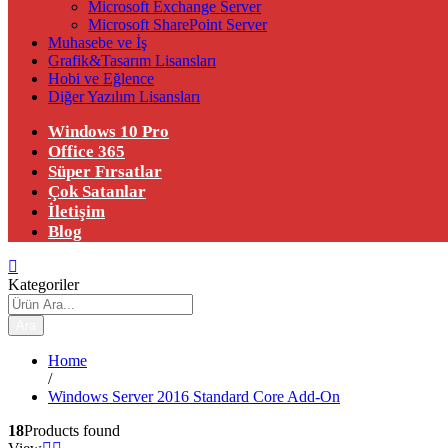
Microsoft Exchange Server
Microsoft SharePoint Server
Muhasebe ve İş
Grafik&Tasarım Lisansları
Hobi ve Eğlence
Diğer Yazılım Lisansları
Windows 10 Pro
Office 365
Süper Fırsatlar
Çok Satanlar
İletişim
Blog
Kategoriler
Ara
Home
/
Windows Server 2016 Standard Core Add-On
18
Products found