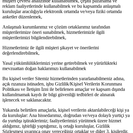
müşteri çevresi analizinde kullanabilmek, çeşitli pazarlama ve
reklam faaliyetlerinde kullanabilmek ve bu kapsamda anlaşmalı
kuruluşlar aracılığıyla elektronik ortamda ve/veya fiziki ortamda
anketler düzenlemek,
Anlaşmalı kurumlarımız ve çözüm ortaklarımız tarafından
müşterilerimize öneri sunabilmek, hizmetlerimizle ilgili
müşterilerimizi bilgilendirebilmek,
Hizmetlerimiz ile ilgili müşteri şikayet ve önerilerini
değerlendirebilmek,
Yasal yükümlülüklerimizi yerine getirebilmek ve yürürlükteki
mevzuattan doğan haklarımızı kullanabilmek
Bu kişisel veriler Sitemiz hizmetlerinden yararlanabilmeniz adına,
açık rızanıza istinaden, işbu Gizlilik/Kişisel Verilerin Korunması
Politikası ve İletişim İzni ile belirlenen amaçlar ve kapsam dışında
kullanılmamak kaydı ile bilgi güvenliği tedbirleri de alınarak
işlenecek ve saklanacaktır.
Yukarıda belirtilen amaçlarla, kişisel verilerin aktarılabileceği kişi ya
da kuruluşlar: Ana hissedarımız, doğrudan ve/veya dolaylı yurtiçi ya
da yurtdışı iştiraklerimiz; faaliyetlerimizi yürütmek üzere hizmet
aldığımız, işbirliği yaptığımız, iş ortağı kuruluşlar, Gizlilik
Sözleşmesi uyarınca onay vereceğiniz ortaklar ve diğer 3. kişilerdir.