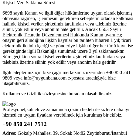
Kişisel Veri Saklama Süresi
6698 sayılı Kanun ve ilgili diğer hükümlerine uygun olarak işlenmiş
olmasına rağmen, işlenmesini gerektiren sebeplerin ortadan kalkması
halinde kişisel veriler, şirketimiz tarafından veya talebiniz üzerine
silinir, yok edilir veya anonim hale getirilir. Ancak 6563 Sayılı
Elektronik Ticaretin Düzenlenmesi Hakkında Kanun uyarınca;
onayın geri alındığına ilişkin kayıtlar bu tarihten itibaren 1 yıl; ticari
elektronik iletinin içeriği ve gönderiye ilişkin diğer her türlü kayıt ise
gerektiğinde ilgili Bakanlığa sunulmak üzere 3 yıl saklanacaktır.
Süre geçtikten sonra kişisel verileriniz şirketimiz tarafından veya
talebiniz üzerine silinir, yok edilir veya anonim hale getirilir.
İlgili talepleriniz için bize çağrı merkezimiz üzerinden +90 850 241
9805 veya
info@uygunbana.com
e-postası aracılığıyla bize
ulaşabilirsiniz.
Kullanıcı ve Gizlilik sözleşmesine buradan ulaşabilirsiniz.
Profesyonel,kaliteli ve zamanında çözüm hedefi ile sizlere daha iyi
hizmeti en uygun fiyatlara verebilmek için kurulmuş bir ekibiz.
+90 850 241 7512
Adres:
Gökalp Mahallesi 39. Sokak No:82 Zeytinburnu/İstanbul