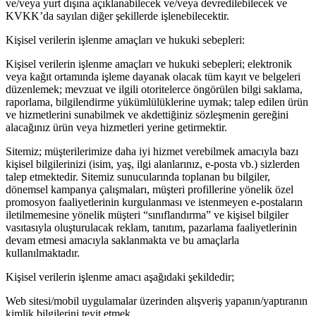
ve/veya yurt dışına açıklanabilecek ve/veya devredilebilecek ve
KVKK’da sayılan diğer şekillerde işlenebilecektir.
Kişisel verilerin işlenme amaçları ve hukuki sebepleri:
Kişisel verilerin işlenme amaçları ve hukuki sebepleri; elektronik
veya kağıt ortamında işleme dayanak olacak tüm kayıt ve belgeleri
düzenlemek; mevzuat ve ilgili otoritelerce öngörülen bilgi saklama,
raporlama, bilgilendirme yükümlülüklerine uymak; talep edilen ürün
ve hizmetlerini sunabilmek ve akdettiğiniz sözleşmenin gereğini
alacağınız ürün veya hizmetleri yerine getirmektir.
Sitemiz; müşterilerimize daha iyi hizmet verebilmek amacıyla bazı
kişisel bilgilerinizi (isim, yaş, ilgi alanlarınız, e-posta vb.) sizlerden
talep etmektedir. Sitemiz sunucularında toplanan bu bilgiler,
dönemsel kampanya çalışmaları, müşteri profillerine yönelik özel
promosyon faaliyetlerinin kurgulanması ve istenmeyen e-postaların
iletilmemesine yönelik müşteri “sınıflandırma” ve kişisel bilgiler
vasıtasıyla oluşturulacak reklam, tanıtım, pazarlama faaliyetlerinin
devam etmesi amacıyla saklanmakta ve bu amaçlarla
kullanılmaktadır.
Kişisel verilerin işlenme amacı aşağıdaki şekildedir;
Web sitesi/mobil uygulamalar üzerinden alışveriş yapanın/yaptıranın
kimlik bilgilerini teyit etmek,