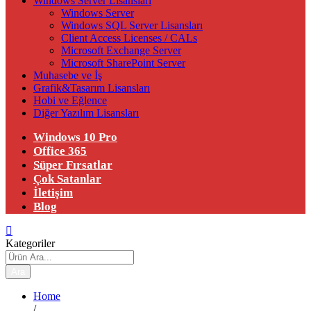
Windows Server Lisansları
Windows Server
Windows SQL Server Lisansları
Client Access Licenses / CALs
Microsoft Exchange Server
Microsoft SharePoint Server
Muhasebe ve İş
Grafik&Tasarım Lisansları
Hobi ve Eğlence
Diğer Yazılım Lisansları
Windows 10 Pro
Office 365
Süper Fırsatlar
Çok Satanlar
İletişim
Blog
Kategoriler
Ara
Home
/