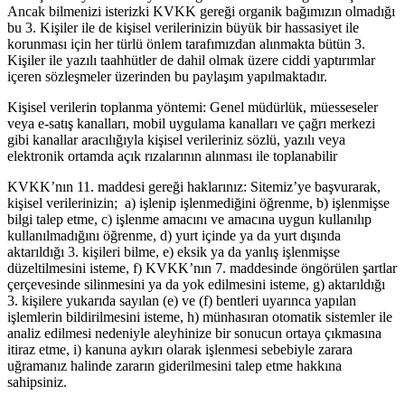
Ancak bilmenizi isterizki KVKK gereği organik bağımızın olmadığı
bu 3. Kişiler ile de kişisel verilerinizin büyük bir hassasiyet ile
korunması için her türlü önlem tarafımızdan alınmakta bütün 3.
Kişiler ile yazılı taahhütler de dahil olmak üzere ciddi yaptırımlar
içeren sözleşmeler üzerinden bu paylaşım yapılmaktadır.
Kişisel verilerin toplanma yöntemi: Genel müdürlük, müesseseler
veya e-satış kanalları, mobil uygulama kanalları ve çağrı merkezi
gibi kanallar aracılığıyla kişisel verileriniz sözlü, yazılı veya
elektronik ortamda açık rızalarının alınması ile toplanabilir
KVKK’nın 11. maddesi gereği haklarınız: Sitemiz’ye başvurarak,
kişisel verilerinizin; a) işlenip işlenmediğini öğrenme, b) işlenmişse
bilgi talep etme, c) işlenme amacını ve amacına uygun kullanılıp
kullanılmadığını öğrenme, d) yurt içinde ya da yurt dışında
aktarıldığı 3. kişileri bilme, e) eksik ya da yanlış işlenmişse
düzeltilmesini isteme, f) KVKK’nın 7. maddesinde öngörülen şartlar
çerçevesinde silinmesini ya da yok edilmesini isteme, g) aktarıldığı
3. kişilere yukarıda sayılan (e) ve (f) bentleri uyarınca yapılan
işlemlerin bildirilmesini isteme, h) münhasıran otomatik sistemler ile
analiz edilmesi nedeniyle aleyhinize bir sonucun ortaya çıkmasına
itiraz etme, i) kanuna aykırı olarak işlenmesi sebebiyle zarara
uğramanız halinde zararın giderilmesini talep etme hakkına
sahipsiniz.