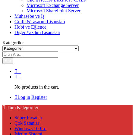
Microsoft Exchange Server
Microsoft SharePoint Server
Muhasebe ve İş
Grafik&Tasarım Lisansları
Hobi ve Eğlence
Diğer Yazılım Lisansları
Kategoriler
Ara
0
0
No products in the cart.
Log in
Register
Tüm Kategoriler
Süper Fırsatlar
Çok Satanlar
Windows 10 Pro
İşletim Sistemi