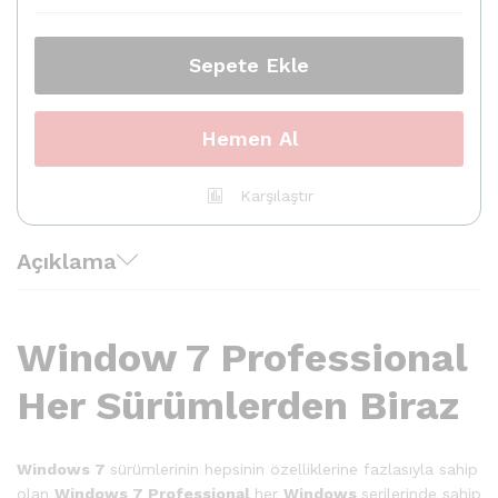
Dijital
Lisans
Anahtarı
Sepete Ekle
quantity
Hemen Al
Karşılaştır
Açıklama
Window 7 Professional
Her Sürümlerden Biraz
Windows 7
sürümlerinin hepsinin özelliklerine fazlasıyla sahip
olan
Windows 7 Professional
her
Windows
serilerinde sahip