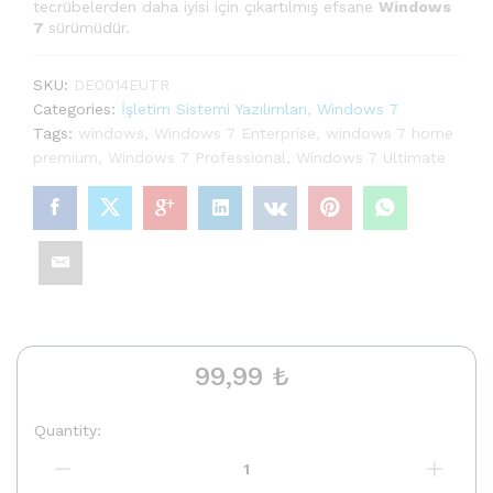
tecrübelerden daha iyisi için çıkartılmış efsane
Windows
7
sürümüdür.
SKU:
DE0014EUTR
Categories:
İşletim Sistemi Yazılımları
,
Windows 7
Tags:
windows
,
Windows 7 Enterprise
,
windows 7 home
premium
,
Windows 7 Professional
,
Windows 7 Ultimate
99,99
₺
Quantity:
Windows
7
Professional