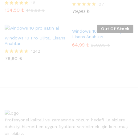
16
07
134,50
₺
5 üzerinden
449,99
₺
79,90
₺
5 üzerinden
5.00
5.00
oy aldı
oy aldı
Out Of Stock
Windows 10 Home N Dijital
Lisans Anahtarı
Windows 10 Pro Dijital Lisans
Anahtarı
64,99
₺
269,99
₺
1242
79,90
₺
5 üzerinden
4.97
oy aldı
Profesyonel,kaliteli ve zamanında çözüm hedefi ile sizlere
daha iyi hizmeti en uygun fiyatlara verebilmek için kurulmuş
bir ekibiz.