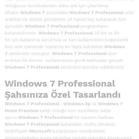
olduğunuz tecrübelerden daha iyisi için çıkartılmış
efsane
Windows 7
sürümüdür.
Windows 7 Professional
ürün
anahtarı ile sizlere gönderilen 25 haneli key kullanarak tüm
ayrıcalıklı
Windows 7 Professional
programlarını
kullanabilirsiniz.
Windows 7 Professional
32 bit ve 64
bit için kullanıma sunulmuş ve tüm kullanıcıların beğenilerini
kısa süre içerisinde toplamış en fazla kullanılan
Windows
7
serisinden olmuştur.
Windows 7 Professional
ürün
anahtarı ile korsan kullanmanıza gerek kalmadan gerçek
Windows 7 Professional
sürümünü tecrübe edebilirsiniz
Windows 7 Professional
Şahsınıza Özel Tasarlandı
Windows 7 Professional
,
Windows Xp
ve
Windows 7
Home Premium
sahip olduğu tüm özelliklere sahip
ayrıca
Windows 7 Professional
bir tasarım harikası.
Windows 7 Professional
kullanırken mutlu olmanızı
hedefleyen
Microsoft
kullanıcıların tecrübelerini
söylemelerinden sonra hedefine hemen ulaştığını göstermiştir.