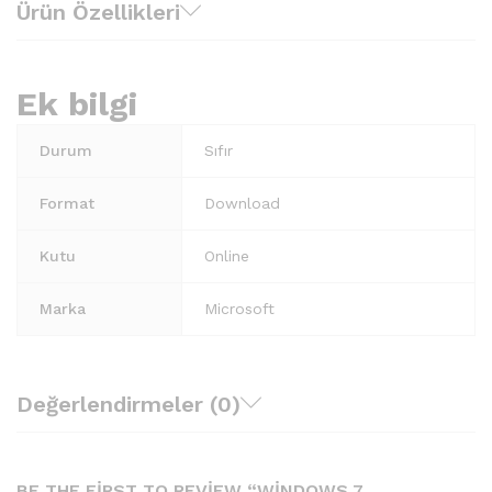
Ürün Özellikleri
Ek bilgi
Durum
Sıfır
Format
Download
Kutu
Online
Marka
Microsoft
Değerlendirmeler (0)
BE THE FIRST TO REVIEW “WINDOWS 7