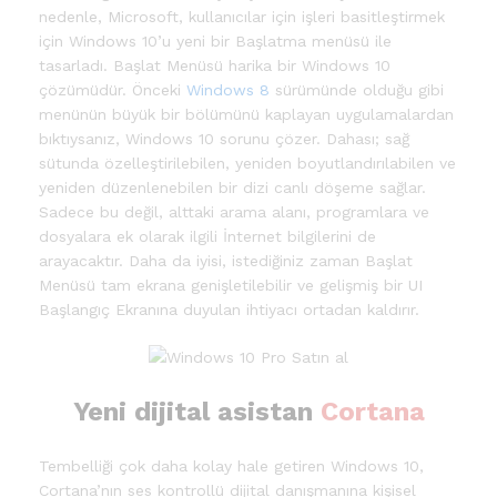
nedenle, Microsoft, kullanıcılar için işleri basitleştirmek
için Windows 10’u yeni bir Başlatma menüsü ile
tasarladı. Başlat Menüsü harika bir Windows 10
çözümüdür. Önceki
Windows 8
sürümünde olduğu gibi
menünün büyük bir bölümünü kaplayan uygulamalardan
bıktıysanız, Windows 10 sorunu çözer. Dahası; sağ
sütunda özelleştirilebilen, yeniden boyutlandırılabilen ve
yeniden düzenlenebilen bir dizi canlı döşeme sağlar.
Sadece bu değil, alttaki arama alanı, programlara ve
dosyalara ek olarak ilgili İnternet bilgilerini de
arayacaktır. Daha da iyisi, istediğiniz zaman Başlat
Menüsü tam ekrana genişletilebilir ve gelişmiş bir UI
Başlangıç Ekranına duyulan ihtiyacı ortadan kaldırır.
Yeni dijital asistan
Cortana
Tembelliği çok daha kolay hale getiren Windows 10,
Cortana’nın ses kontrollü dijital danışmanına kişisel