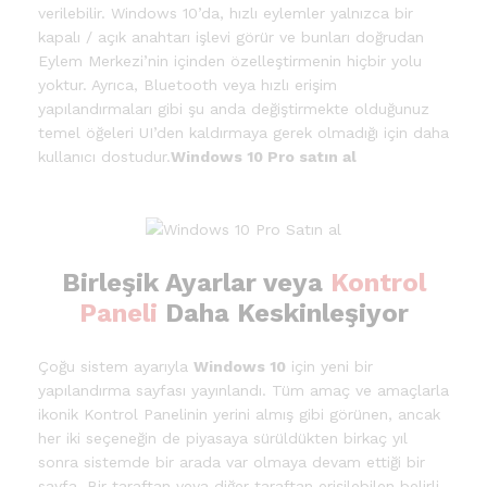
verilebilir. Windows 10’da, hızlı eylemler yalnızca bir
kapalı / açık anahtarı işlevi görür ve bunları doğrudan
Eylem Merkezi’nin içinden özelleştirmenin hiçbir yolu
yoktur. Ayrıca, Bluetooth veya hızlı erişim
yapılandırmaları gibi şu anda değiştirmekte olduğunuz
temel öğeleri UI’den kaldırmaya gerek olmadığı için daha
kullanıcı dostudur.
Windows 10 Pro satın al
Birleşik Ayarlar veya
Kontrol
Paneli
Daha Keskinleşiyor
Çoğu sistem ayarıyla
Windows 10
için yeni bir
yapılandırma sayfası yayınlandı. Tüm amaç ve amaçlarla
ikonik Kontrol Panelinin yerini almış gibi görünen, ancak
her iki seçeneğin de piyasaya sürüldükten birkaç yıl
sonra sistemde bir arada var olmaya devam ettiği bir
sayfa. Bir taraftan veya diğer taraftan erişilebilen belirli