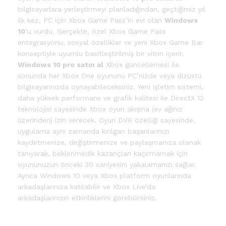
bilgisayarlara yerleştirmeyi planladığından, geçtiğimiz yıl
ilk kez, PC için Xbox Game Pass’in evi olan
Windows
10
‘u vurdu. Gerçekte, özel Xbox Game Pass
entegrasyonu, sosyal özellikler ve yeni Xbox Game Bar
konseptiyle uyumlu basitleştirilmiş bir vitrin içerir.
Windows 10 pro satın al
Xbox güncellemesi ile
sonunda her Xbox One oyununu PC’nizde veya dizüstü
bilgisayarınızda oynayabileceksiniz. Yeni işletim sistemi,
daha yüksek performans ve grafik kalitesi ile DirectX 12
teknolojisi sayesinde Xbox oyun akışına (ev ağınız
üzerinden) izin verecek. Oyun DVR özelliği sayesinde,
uygulama aynı zamanda kırılgan başarılarınızı
kaydetmenize, değiştirmenize ve paylaşmanıza olanak
tanıyarak, beklenmedik kazançları kaçırmamak için
oyununuzun önceki 30 saniyesini yakalamanızı sağlar.
Ayrıca Windows 10 veya Xbox platform oyunlarında
arkadaşlarınıza katılabilir ve Xbox Live’da
arkadaşlarınızın etkinliklerini görebilirsiniz.