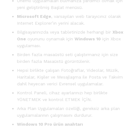
Önemli uygulamaları bulmanıza yardımcı olmak için
yeni geliştirilmiş Başlat menüsü.
Microsoft Edge
, varsayılan web tarayıcınız olarak
Internet Explorer’ın yerini alacak.
Bilgisayarınızda veya tabletinizde herhangi bir
Xbox
One
oyununu oynamak için
Windows 10
için Xbox
uygulaması.
Birden fazla masaüstü seti çalıştırmanız için size
birden fazla Masaüstü görüntülenir.
Hepsi birlikte çalışan Fotoğraflar, Videolar, Müzik,
Haritalar, Kişiler ve Mesajlaşma ile Posta ve Takvim
dahil heyecan verici Evrensel uygulamalar.
Kontrol Paneli, cihaz ayarlarınızı hep birlikte
YÖNETMEK ve kontrol ETMEK İÇİN.
Arka Plan Uygulamaları özelliği, gereksiz arka plan
uygulamalarının çalışmasını durdurur.
Windows 10 Pro ürün anahtarı