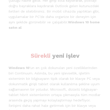
çubuğu haline geldi. Her girişi sola kaydırarak, postayı
doğru bayraklara kaydırarak Outlook gelen kutunuzdaki
iletileri de silebilirsiniz. Bir mobil cihazda yaptıkları gibi,
uygulamalar bir PC’de daha organize bir deneyim için
aynı şekilde görünebilir ve çalışabilir.
Windows 10 home
satın al
Sürekli
yeni işlev
Windows 10
‘un en çok dokunulan yeni özelliklerinden
biri Continuum. Aslında, bu yeni işlevsellik, işletim
sisteminin bir bilgisayarın tipik olarak bir klavye PC veya
dokunmatik girişli tablet olarak kullanılma şekline uyum
sağlamasının bir yoludur. Microsoft, dizüstü bilgisayar-
tablet hibrit sistemlerinin ortaya çıkmasıyla tüm modlar
arasında geçiş yapmayı kolaylaştırmayı hedefliyor.
İletişimi daha rahat hale getirmek için bir klavye veya