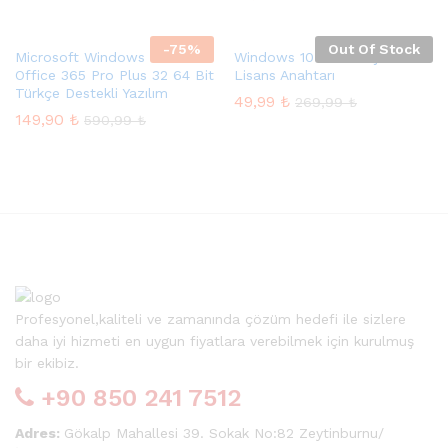
4.99
oy aldı
-
75
%
Out Of Stock
Microsoft Windows 10 Home
Windows 10 Pro N Dijital
Office 365 Pro Plus 32 64 Bit
Lisans Anahtarı
Türkçe Destekli Yazılım
49,99
₺
269,99
₺
149,90
₺
590,99
₺
Profesyonel,kaliteli ve zamanında çözüm hedefi ile sizlere
daha iyi hizmeti en uygun fiyatlara verebilmek için kurulmuş
bir ekibiz.
+90 850 241 7512
Adres:
Gökalp Mahallesi 39. Sokak No:82 Zeytinburnu/