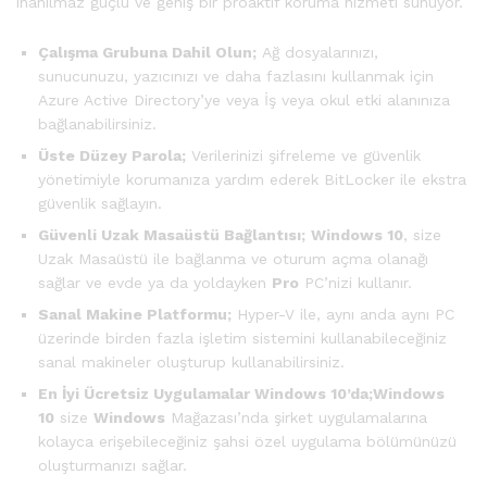
inanılmaz güçlü ve geniş bir proaktif koruma hizmeti sunuyor.
Çalışma Grubuna Dahil Olun;
Ağ dosyalarınızı,
sunucunuzu, yazıcınızı ve daha fazlasını kullanmak için
Azure Active Directory’ye veya İş veya okul etki alanınıza
bağlanabilirsiniz.
Üste Düzey Parola;
Verilerinizi şifreleme ve güvenlik
yönetimiyle korumanıza yardım ederek BitLocker ile ekstra
güvenlik sağlayın.
Güvenli Uzak Masaüstü Bağlantısı;
Windows 10
, size
Uzak Masaüstü ile bağlanma ve oturum açma olanağı
sağlar ve evde ya da yoldayken
Pro
PC’nizi kullanır.
Sanal Makine Platformu;
Hyper-V ile, aynı anda aynı PC
üzerinde birden fazla işletim sistemini kullanabileceğiniz
sanal makineler oluşturup kullanabilirsiniz.
En İyi Ücretsiz Uygulamalar Windows 10’da;Windows
10
size
Windows
Mağazası’nda şirket uygulamalarına
kolayca erişebileceğiniz şahsi özel uygulama bölümünüzü
oluşturmanızı sağlar.