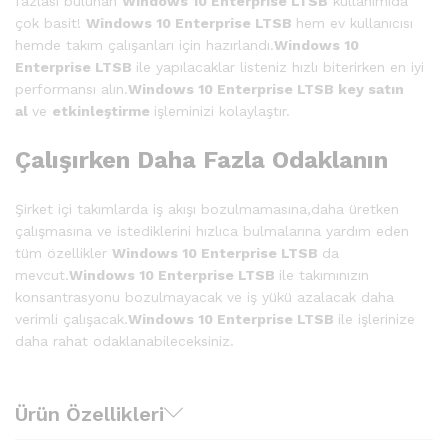
fazlası bulunan
Windows 10 Enterprise LTSB
kullanımıda
çok basit!
Windows 10 Enterprise LTSB
hem ev kullanıcısı
hemde takım çalışanları için hazırlandı.
Windows 10
Enterprise LTSB
ile yapılacaklar listeniz hızlı biterirken en iyi
performansı alın.
Windows 10 Enterprise LTSB key satın
al
ve
etkinleştirme
işleminizi kolaylaştır.
Çalışırken Daha Fazla Odaklanın
Şirket içi takımlarda iş akışı bozulmamasına,daha üretken
çalışmasına ve istediklerini hızlıca bulmalarına yardım eden
tüm özellikler
Windows 10 Enterprise LTSB
da
mevcut.
Windows 10 Enterprise LTSB
ile takımınızın
konsantrasyonu bozulmayacak ve iş yükü azalacak daha
verimli çalışacak.
Windows 10 Enterprise LTSB
ile işlerinize
daha rahat odaklanabileceksiniz.
Ürün Özellikleri