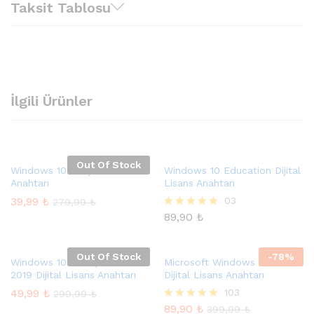
Taksit Tablosu
İlgili Ürünler
Out Of Stock
Windows 10 S Dijital Lisans
Windows 10 Education Dijital
Anahtarı
Lisans Anahtarı
39,99
₺
03
279,99
₺
89,90
₺
5 üzerinden
5.00
oy aldı
Out Of Stock
-
78
%
Windows 10 Enterprise LTSC
Microsoft Windows 11 Pro
2019 Dijital Lisans Anahtarı
Dijital Lisans Anahtarı
49,99
₺
103
299,99
₺
89,90
₺
5 üzerinden
399,99
₺