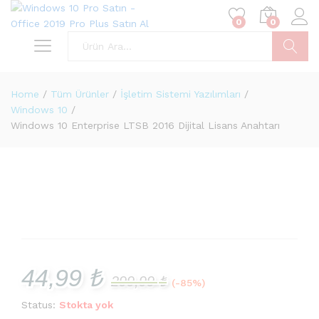
0
0
Ara
Home
/
Tüm Ürünler
/
İşletim Sistemi Yazılımları
/
Windows 10
/
Windows 10 Enterprise LTSB 2016 Dijital Lisans Anahtarı
44,99
₺
299,99
₺
(-85%)
Status:
Stokta yok