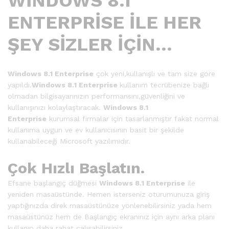
WİNDOWS 8.1
ENTERPRİSE İLE HER
ŞEY SİZLER İÇİN…
Windows 8.1 Enterprise
çok yeni,kullanışlı ve tam size göre
yapıldı.
Windows 8.1 Enterprise
kullanım tecrübenize bağlı
olmadan bilgisayarınızın performansını,güvenliğini ve
kullanışınızı kolaylaştıracak.
Windows 8.1
Enterprise
kurumsal firmalar için tasarlanmıştır fakat normal
kullanıma uygun ve ev kullanıcısının basit bir şekilde
kullanabileceği Microsoft yazılımıdır.
Çok Hızlı Başlatın.
Efsane başlangıç düğmesi
Windows 8.1 Enterprise
ile
yeniden masaüstünde. Hemen isterseniz oturumunuza giriş
yaptığınızda direk masaüstünüze yönlenebilirsiniz yada hem
masaüstünüz hem de Başlangıç ekranınız için aynı arka planı
kullanıp daha rahat çalışabilirsiniz.