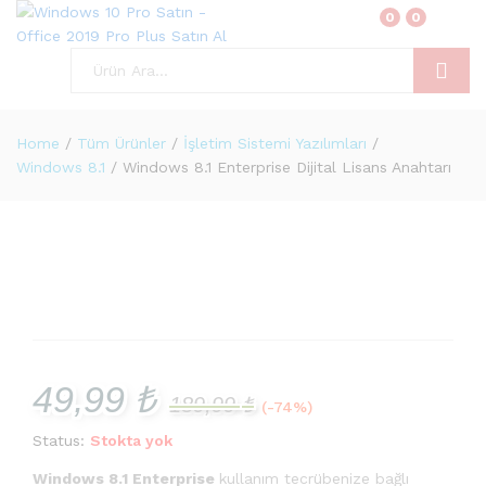
0
0
Ara
Home
/
Tüm Ürünler
/
İşletim Sistemi Yazılımları
/
Windows 8.1
/
Windows 8.1 Enterprise Dijital Lisans Anahtarı
49,99
₺
189,99
₺
(-74%)
Status:
Stokta yok
Windows 8.1 Enterprise
kullanım tecrübenize bağlı