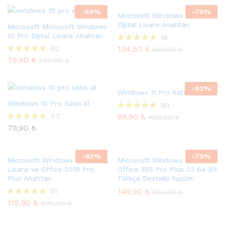
-
68
%
-
70
%
Microsoft Windows 11 Home
Dijital Lisans Anahtarı
Microsoft Microsoft Windows
10 Pro Dijital Lisans Anahtarı
16
02
134,50
₺
5 üzerinden
449,99
₺
5.00
79,90
₺
5 üzerinden
249,90
₺
oy aldı
5.00
oy aldı
-
82
%
Windows 11 Pro Satın Al
Windows 10 Pro Satın Al
50
07
89,90
₺
5 üzerinden
499,90
₺
5.00
79,90
₺
5 üzerinden
oy aldı
5.00
oy aldı
-
83
%
-
75
%
Microsoft Windows 11 Pro
Microsoft Windows 10 Home
Lisans ve Office 2019 Pro
Office 365 Pro Plus 32 64 Bit
Plus Anahtarı
Türkçe Destekli Yazılım
01
149,90
₺
590,99
₺
119,90
₺
5 üzerinden
699,90
₺
5.00
oy aldı