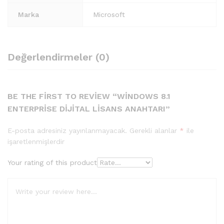
Marka
Microsoft
Değerlendirmeler (0)
BE THE FIRST TO REVIEW “WINDOWS 8.1
ENTERPRISE DIJITAL LISANS ANAHTARI”
E-posta adresiniz yayınlanmayacak.
Gerekli alanlar
*
ile
işaretlenmişlerdir
Your rating of this product