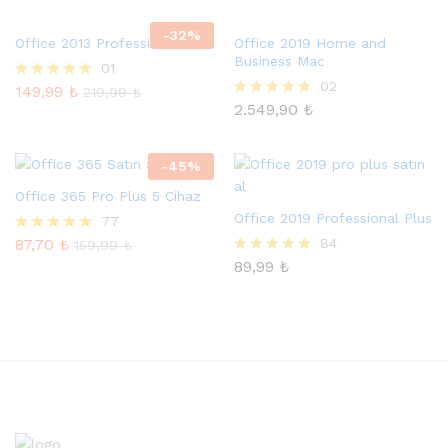
oy aldı
-
32
%
Office 2013 Professional Plus
Office 2019 Home and
Business Mac
01
02
149,99
₺
5 üzerinden
219,99
₺
5.00
2.549,90
₺
5 üzerinden
oy aldı
5.00
oy aldı
-
45
%
Office 365 Pro Plus 5 Cihaz
Office 2019 Professional Plus
77
87,70
₺
84
5 üzerinden
159,99
₺
5.00
89,99
₺
5 üzerinden
oy aldı
4.96
oy aldı