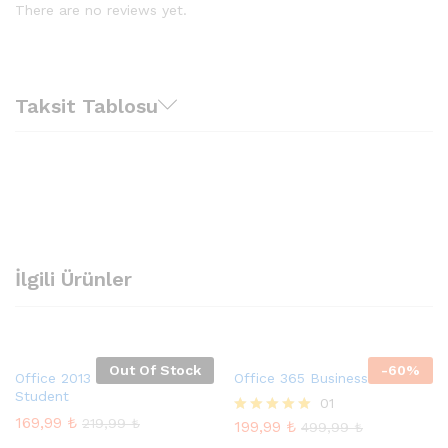
There are no reviews yet.
Taksit Tablosu
İlgili Ürünler
Out Of Stock
-
60
%
Office 2013 Home And
Office 365 Business
Student
01
169,99
₺
219,99
₺
199,99
₺
5 üzerinden
499,99
₺
5.00