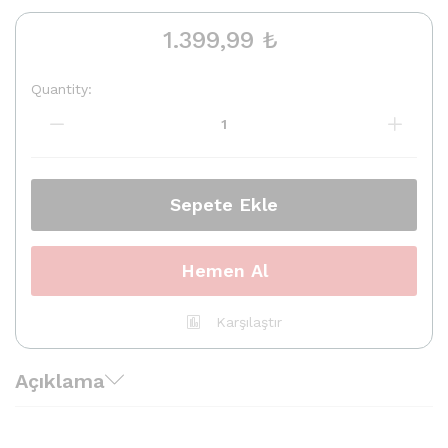
1.399,99
₺
Quantity:
Office
2016
Home
And
Business
quantity
Sepete Ekle
Hemen Al
Karşılaştır
Açıklama