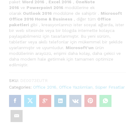
paket
Word 2016
,
Excel 2016
,
OneNote
2016
ve
Powerpoint 2016
modüllerine ek
olarak
Outlook 2016
modülüne de sahiptir .
Microsoft
Office 2016 Home & Business
, diğer tüm
Office
paketleri
gibi , kreasyonlarınızı ister sosyal ağlarda, ister
bir web sitesinde veya bir blogda internette kolayca
paylaşabilmeniz için tasarlanmıştır. Bu yeni sürüm,
tabletler veya akıllı telefonlar için mükemmel bir şekilde
uyarlanmıştır ve uyumludur.
Microsoft’un
ürün
modüllerinin arayüzü, erişimi daha kolay, daha çekici ve
daha modern hale getirmek için tamamen optimize
edilmiştir.
SKU:
DE0073EUTR
Categories:
Office 2016
,
Office Yazılımları
,
Süper Fırsatlar