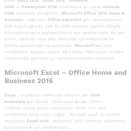
paket
Word 2016
,
Excel 2016
,
OneNote
2016
ve
Powerpoint 2016
modüllerine ek olarak
Outlook
2016
modülüne de sahiptir .
Microsoft Office 2016 Home &
Business
, diğer tüm
Office paketleri
gibi , kreasyonlarınızı
ister sosyal ağlarda, ister bir web sitesinde veya bir blogda
internette kolayca paylaşabilmeniz için tasarlanmıştır. Bu yeni
sürüm, tabletler veya akıllı telefonlar için mükemmel bir
şekilde uyarlanmıştır ve uyumludur.
Microsoft’un
ürün
modüllerinin arayüzü, erişimi daha kolay, daha çekici ve daha
modern hale getirmek için tamamen optimize edilmiştir.
Microsoft Excel – Office Home and
Business 2016
Excel
; en popüler elektronik tablo en yeni
2016
baskısıyla
geri döndü . Excel satın almak, Office
2016’nın amiral gemisi ürünlerinden birinin tüm yeni
özelliklerine kolay erişim sağlar . Yeni açık, basit ve modern
arayüzüyle
Excel 2016
, elektronik tablo üzerinde çalışmanızı
kolaylaştırmak için tasarlanmıştır.