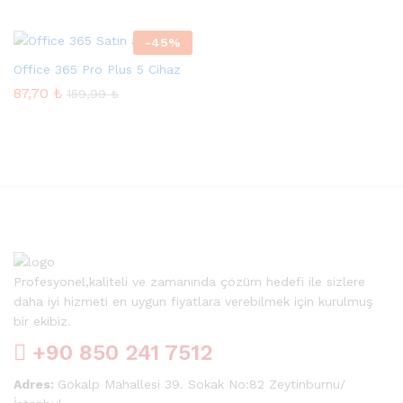
sek
-
45
%
at
Office 365 Pro Plus 5 Cihaz
87,70
₺
159,99
₺
Profesyonel,kaliteli ve zamanında çözüm hedefi ile sizlere
daha iyi hizmeti en uygun fiyatlara verebilmek için kurulmuş
bir ekibiz.
+90 850 241 7512
Adres:
Gökalp Mahallesi 39. Sokak No:82 Zeytinburnu/