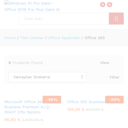
0
0
Ara
Home
/
Tüm Ürünler
/
Office Yazılımları
/
Office 365
3
Products found
View
Varsayılan Sıralama
Filter
-
96
%
-
60
%
Microsoft Office 365
Office 365 Business
Business Premium KLQ-
199,99
₺
499,99
₺
00437 Ofis Yazılımı
96,80
₺
2.699,99
₺