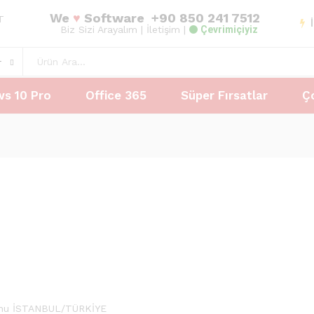
We
♥
Software
+90 850 241 7512
AT
Biz Sizi Arayalım
| İletişim |
Çevrimiçiyiz
r
s 10 Pro
Office 365
Süper Fırsatlar
Ç
urnu İSTANBUL/TÜRKİYE