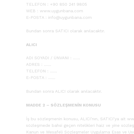
TELEFON : +90 850 241 9805
WEB : www.uygunbana.com
E-POSTA :
info@uygunbana.com
Bundan sonra SATICI olarak anılacaktır.
ALICI
ADI SOYADI / ÜNVANI : ……
ADRES : ……
TELEFON : ……
E-POSTA : ……
Bundan sonra ALICI olarak anılacaktır.
MADDE 2 – SÖZLEŞMENİN KONUSU
İş bu sözleşmenin konusu, ALICI’nın, SATICI’ya ait w
sözleşmede bahsi geçen nitelikleri haiz ve yine sözleşme
Kanun ve Mesafeli Sözleşmeler Uygulama Esas ve Usull