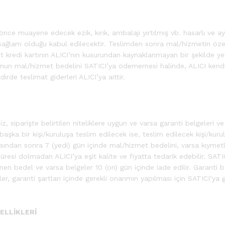
e muayene edecek ezik, kırık, ambalajı yırtılmış vb. hasarlı ve ayı
sağlam olduğu kabul edilecektir. Teslimden sonra mal/hizmetin özen
t kredi kartının ALICI’nın kusurundan kaynaklanmayan bir şekilde yet
uşunun mal/hizmet bedelini SATICI’ya ödememesi halinde, ALICI kendi
de teslimat giderleri ALICI’ya aittir.
siparişte belirtilen niteliklere uygun ve varsa garanti belgeleri ve 
şka bir kişi/kuruluşa teslim edilecek ise, teslim edilecek kişi/ku
ndan sonra 7 (yedi) gün içinde mal/hizmet bedelini, varsa kıymetli 
süresi dolmadan ALICI’ya eşit kalite ve fiyatta tedarik edebilir. SAT
nen bedel ve varsa belgeler 10 (on) gün içinde iade edilir. Garanti
 garanti şartları içinde gerekli onarımın yapılması için SATICI’ya gö
ELLİKLERİ