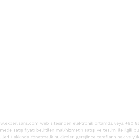
ww.experlisans.com web sitesinden elektronik ortamda veya +90 850
de satış fiyatı belirtilen mal/hizmetin satışı ve teslimi ile ilgili 
eri Hakkında Yönetmelik hükümleri gereğince tarafların hak ve yükü