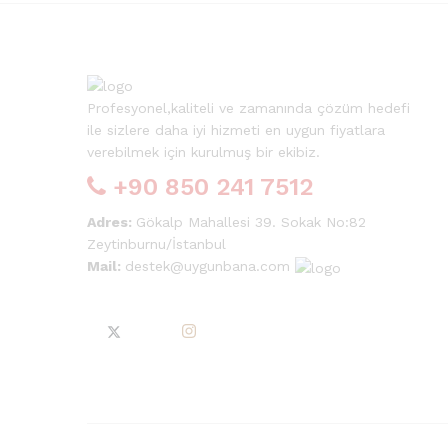
Profesyonel,kaliteli ve zamanında çözüm hedefi
ile sizlere daha iyi hizmeti en uygun fiyatlara
verebilmek için kurulmuş bir ekibiz.
+90 850 241 7512
Adres:
Gökalp Mahallesi 39. Sokak No:82
Zeytinburnu/İstanbul
Mail:
destek@uygunbana.com