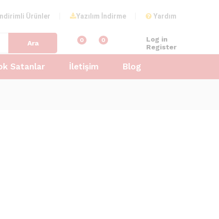
İndirimli Ürünler
Yazılım İndirme
Yardım
Log in
0
0
Ara
Register
ok Satanlar
İletişim
Blog