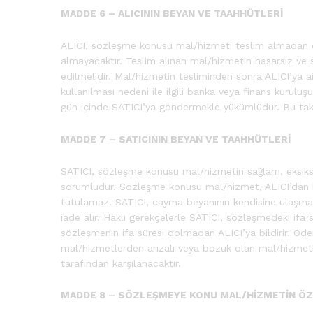
MADDE 6 – ALICININ BEYAN VE TAAHHÜTLERİ
ALICI, sözleşme konusu mal/hizmeti teslim almadan önc
almayacaktır. Teslim alınan mal/hizmetin hasarsız ve 
edilmelidir. Mal/hizmetin tesliminden sonra ALICI’ya ai
kullanılması nedeni ile ilgili banka veya finans kurul
gün içinde SATICI’ya göndermekle yükümlüdür. Bu takdir
MADDE 7 – SATICININ BEYAN VE TAAHHÜTLERİ
SATICI, sözleşme konusu mal/hizmetin sağlam, eksiksiz, 
sorumludur. Sözleşme konusu mal/hizmet, ALICI’dan ba
tutulamaz. SATICI, cayma beyanının kendisine ulaşması
iade alır. Haklı gerekçelerle SATICI, sözleşmedeki ifa 
sözleşmenin ifa süresi dolmadan ALICI’ya bildirir. Öde
mal/hizmetlerden arızalı veya bozuk olan mal/hizmetler,
tarafından karşılanacaktır.
MADDE 8 – SÖZLEŞMEYE KONU MAL/HİZMETİN ÖZ