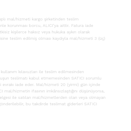
plı mal/hizmeti kargo şirketinden teslim
le korunması borcu, ALICI’ya aittir. Fatura iade
kisiz kişilerce haksız veya hukuka aykırı olarak
sine teslim edilmiş olması kaydıyla mal/hizmeti 3 (üç)
kullanım kılavuzları ile teslim edilmesinden
ruluşun teslimatı kabul etmemesinden SATICI sorumlu
evrakı iade eder. Mal/hizmeti 20 (yirmi) gün içinde
ICI mal/hizmetin ifasının imkânsızlaştığını düşünüyorsa,
 belgesi ile satılan mal/hizmetlerden olan veya olmayan
nderilebilir, bu takdirde teslimat giderleri SATICI