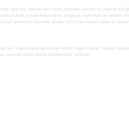
errüde düşmesi halinde kart sahibi bankanın kendisi ile yapmış oldu
banka hukuki yollara başvurabilir; doğacak masrafları ve vekâlet ücr
orcun gecikmeli ifasından dolayı SATICI’nın oluşan zarar ve ziyanı
yi ve Ticaret Bakanlığınca ilan edilen değere kadar Tüketici Hakem 
n yerlerde Asliye Hukuk Mahkemeleri yetkilidir.