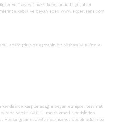
bilgiler ve “cayma” hakkı konusunda bilgi sahibi
ükümlerince kabul ve beyan eder. www.experlisans.com
ul edilmiştir. Sözleşmenin bir nüshası ALICI’nın e-
in kendisince karşılanacağını beyan etmişse, teslimat
sürede yapılır. SATICI, mal/hizmeti siparişinden
tutar. Herhangi bir nedenle mal/hizmet bedeli ödenmez