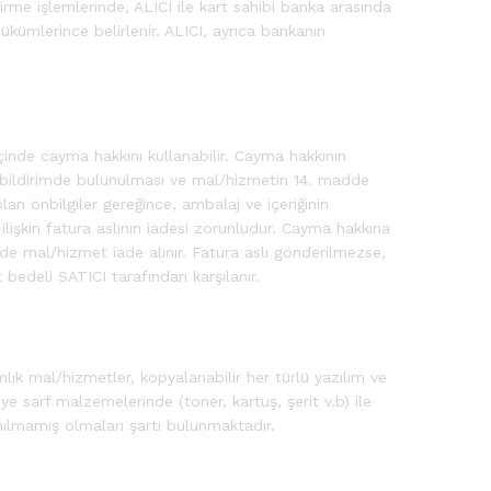
dirme işlemlerinde, ALICI ile kart sahibi banka arasında
ükümlerince belirlenir. ALICI, ayrıca bankanın
çinde cayma hakkını kullanabilir. Cayma hakkının
 bildirimde bulunulması ve mal/hizmetin 14. madde
 önbilgiler gereğince, ambalaj ve içeriğinin
ilişkin fatura aslının iadesi zorunludur. Cayma hakkına
inde mal/hizmet iade alınır. Fatura aslı gönderilmezse,
bedeli SATICI tarafından karşılanır.
lık mal/hizmetler, kopyalanabilir her türlü yazılım ve
e sarf malzemelerinde (toner, kartuş, şerit v.b) ile
ılmamış olmaları şartı bulunmaktadır.