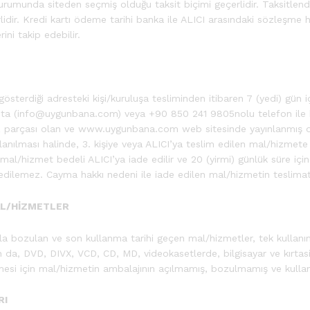
ı durumunda siteden seçmiş olduğu taksit biçimi geçerlidir. Taksitlen
idir. Kredi kartı ödeme tarihi banka ile ALICI arasındaki sözleşme h
ni takip edebilir.
terdiği adresteki kişi/kuruluşa tesliminden itibaren 7 (yedi) gün i
ta (
info@uygunbana.com
) veya +90 850 241 9805nolu telefon ile
 parçası olan ve www.uygunbana.com web sitesinde yayınlanmış olan
anılması halinde, 3. kişiye veya ALICI’ya teslim edilen mal/hizmete 
e mal/hizmet bedeli ALICI’ya iade edilir ve 20 (yirmi) günlük süre iç
edilemez. Cayma hakkı nedeni ile iade edilen mal/hizmetin teslimat 
AL/HİZMETLER
ızla bozulan ve son kullanma tarihi geçen mal/hizmetler, tek kullanım
n da, DVD, DIVX, VCD, CD, MD, videokasetlerde, bilgisayar ve kırtasiy
esi için mal/hizmetin ambalajının açılmamış, bozulmamış ve kullan
RI