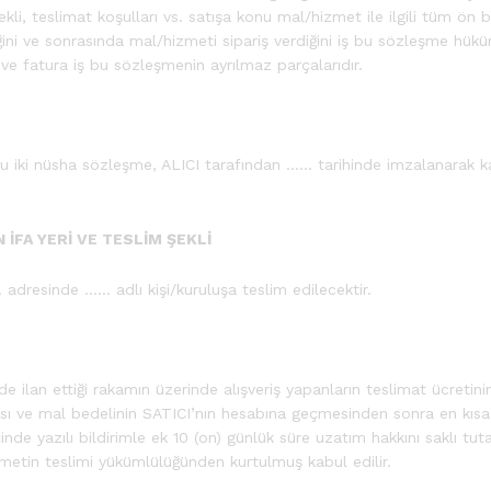
ekli, teslimat koşulları vs. satışa konu mal/hizmet ile ilgili tüm ön 
tiğini ve sonrasında mal/hizmeti sipariş verdiğini iş bu sözleşme h
ve fatura iş bu sözleşmenin ayrılmaz parçalarıdır.
 iki nüsha sözleşme, ALICI tarafından …… tarihinde imzalanarak kab
İFA YERİ VE TESLİM ŞEKLİ
adresinde …… adlı kişi/kuruluşa teslim edilecektir.
nde ilan ettiği rakamın üzerinde alışveriş yapanların teslimat ücretin
ası ve mal bedelinin SATICI’nın hesabına geçmesinden sonra en kısa 
çinde yazılı bildirimle ek 10 (on) günlük süre uzatım hakkını saklı 
izmetin teslimi yükümlülüğünden kurtulmuş kabul edilir.