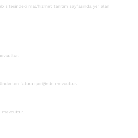
eb sitesindeki mal/hizmet tanıtım sayfasında yer alan
mevcuttur.
gönderilen fatura içeriğinde mevcuttur.
e mevcuttur.