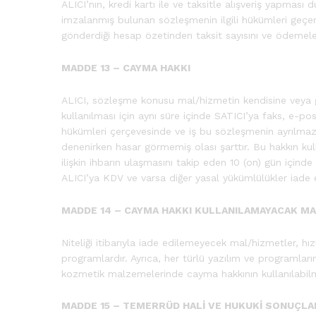
ALICI’nın, kredi kartı ile ve taksitle alışveriş yapmas
imzalanmış bulunan sözleşmenin ilgili hükümleri geçerl
gönderdiği hesap özetinden taksit sayısını ve ödemeleri
MADDE 13 – CAYMA HAKKI
ALICI, sözleşme konusu mal/hizmetin kendisine veya gös
kullanılması için aynı süre içinde SATICI’ya faks, e-pos
hükümleri çerçevesinde ve iş bu sözleşmenin ayrılmaz
denenirken hasar görmemiş olası şarttır. Bu hakkın kull
ilişkin ihbarın ulaşmasını takip eden 10 (on) gün içind
ALICI’ya KDV ve varsa diğer yasal yükümlülükler iade 
MADDE 14 – CAYMA HAKKI KULLANILAMAYACAK M
Niteliği itibarıyla iade edilemeyecek mal/hizmetler, h
programlardır. Ayrıca, her türlü yazılım ve programları
kozmetik malzemelerinde cayma hakkının kullanılabilm
MADDE 15 – TEMERRÜD HALİ VE HUKUKİ SONUÇLA