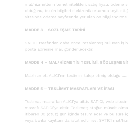
mal/hizmetlerin temel nitelikleri, satış fiyatı, ödeme s
olduğunu, bu ön bilgileri elektronik ortamda teyit et
sitesinde ödeme sayfasında yer alan ön bilgilendirme 
MADDE 3 – SÖZLEŞME TARİHİ
SATICI tarafından daha önce imzalanmış bulunan iş bu
posta adresine mail gönderilecektir.
MADDE 4 – MAL/HİZMETİN TESLİMİ, SÖZLEŞMENİN 
Mal/hizmet, ALICI’nın teslimini talep etmiş olduğu …… 
MADDE 5 – TESLİMAT MASRAFLARI VE İFASI
Teslimat masrafları ALICI’ya aittir. SATICI, web sitesi
masrafı SATICI’ya aittir. Teslimat; stoğun müsait olm
itibaren 30 (otuz) gün içinde teslim eder ve bu süre i
veya banka kayıtlarında iptal edilir ise, SATICI mal/h