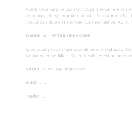
ALICI, kredi kartı ile yapmış olduğu işlemlerinde tem
ve bankaya karşı sorumlu olacaktır. Bu durumda ilgili 
borcundan dolayı temerrüde düşmesi halinde, ALICI, b
MADDE 16 – YETKİLİ MAHKEME
İş bu sözleşmeden kaynaklanabilecek ihtilaflarda, Sana
Mahkemeleri yetkilidir. Tüketici Mahkemesi bulunamaya
SATICI :
www.uygunbana.com
ALICI :
……
TARİH :
……