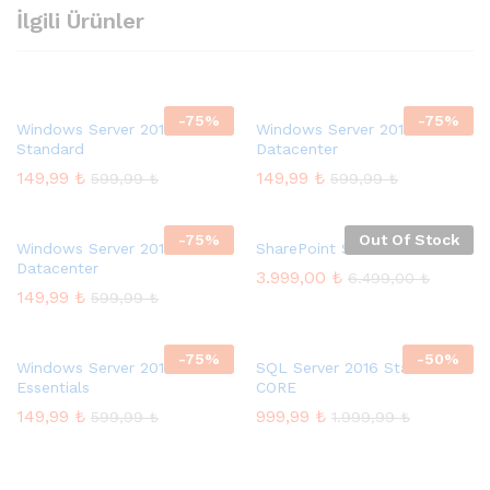
İlgili Ürünler
-
75
%
-
75
%
Windows Server 2016
Windows Server 2012
Standard
Datacenter
149,99
₺
149,99
₺
599,99
₺
599,99
₺
-
75
%
Out Of Stock
Windows Server 2012 R2
SharePoint Server 2016
Datacenter
3.999,00
₺
6.499,00
₺
149,99
₺
599,99
₺
-
75
%
-
50
%
Windows Server 2012
SQL Server 2016 Standard 2
Essentials
CORE
149,99
₺
999,99
₺
599,99
₺
1.999,99
₺