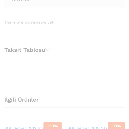
There are no reviews yet.
Taksit Tablosu
İlgili Ürünler
-
50
%
-
71
%
SQL Server 2012 Standard
SQL Server 2019 Standard