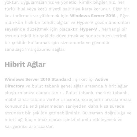
yoktur. Uygulamalarınız ve yönetici kimlik bilgileriniz, her
türlü ihlal veya kötü niyetli saldırıya karşı korunur. Eğer bir
kez indirmek ve yüklemek için
Windows Server 2016
, Eğer
mümkün hızlı bir tehdit algılar ve Hyper-V çözümüne onları
sayesinde düzeltmek için olacaktır.
Hyper-V
, herhangi bir
sorunu etkili bir şekilde düzeltmek ve sunucunuzu verimli
bir şekilde kullanmak için size anında ve güvenilir
sanallaştırma çözümü sağlar.
Hibrit Ağlar
Windows Server 2016 Standard
, şirket içi
Active
Directory
ve bulut tabanlı genel ağlar arasında hibrit ağlar
oluşturmanıza olanak tanır . Bulut tabanlı, merkez tabanlı,
mobil cihaz tabanlı veriler arasında, süreçlerin arızalanması
konusunda endişelenmeden saniyeden daha kısa sürede
sorunsuz bir şekilde gezinebilirsiniz. Bu zaman doğruluğu ve
hibrit ağ, kaçınılmaz olarak işinizi olumlu etkileyecek ve
kariyerinizi artıracaktır.