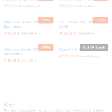
999,99
₺
589,90
₺
1.999,99
₺
1.999,99
₺
-
75
%
-
50
%
Windows Server 2012
SQL Server 2016 Standard 2
Essentials
CORE
149,99
₺
999,99
₺
599,99
₺
1.999,99
₺
-
75
%
Out Of Stock
Windows Server 2012 R2
SharePoint Server 2019
Datacenter
4.599,00
₺
8.999,99
₺
149,99
₺
599,99
₺
Profesyonel,kaliteli ve zamanında çözüm hedefi ile sizlere