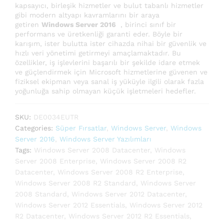
kapsayıcı, birleşik hizmetler ve bulut tabanlı hizmetler
gibi modern altyapı kavramlarını bir araya
getiren
Windows Server 2016
, birinci sınıf bir
performans ve üretkenliği garanti eder. Böyle bir
karışım, ister bulutta ister cihazda nihai bir güvenlik ve
hızlı veri yönetimi getirmeyi amaçlamaktadır. Bu
özellikler, iş işlevlerini başarılı bir şekilde idare etmek
ve güçlendirmek için Microsoft hizmetlerine güvenen ve
fiziksel ekipman veya sanal iş yüküyle ilgili olarak fazla
yoğunluğa sahip olmayan küçük işletmeleri hedefler.
SKU:
DE0034EUTR
Categories:
Süper Fırsatlar
,
Windows Server
,
Windows
Server 2016
,
Windows Server Yazılımları
Tags:
Windows Server 2008 Datacenter
,
Windows
Server 2008 Enterprise
,
Windows Server 2008 R2
Datacenter
,
Windows Server 2008 R2 Enterprise
,
Windows Server 2008 R2 Standard
,
Windows Server
2008 Standard
,
Windows Server 2012 Datacenter
,
Windows Server 2012 Essentials
,
Windows Server 2012
R2 Datacenter
,
Windows Server 2012 R2 Essentials
,