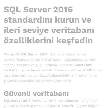
SQL Server 2016
standardını kurun ve
ileri seviye veritabanı
özelliklerini keşfedin
Microsoft SQL Server 2016
, kritik veritabanlarınızı
barındırmanıza ve performanslarını sağlamanıza yardım
edecek gelişmiş ve güçlü araçlar içeren bir
Microsoft
veritabanı yönetim
sistemidir. Standart sürüm, KOBİ’ler için
tasarlanmıştır ve çok fazla kullanılabilirlik, üretkenlik ve
güvenlik açısından taleplerine yanıt verir.
Güvenli veritabanı
SQL Server 2016’nın
bu sürümü, veritabanlarınız için çok
yüksek düzeyde güvenlik sağlar.
Microsoft
, kişisel bilgiler