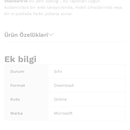
Standard’ın
bu yeni özelliği , bu raporları uygun
kullanıcılara bir web tarayıcısında, mobil cihazlarında veya
bir e-postada farklı yollarla sunar.
Ürün Özellikleri
Ek bilgi
Durum
Sıfır
Format
Download
Kutu
Online
Marka
Microsoft