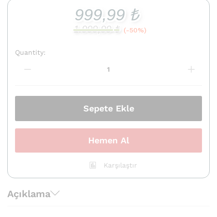
999,99
₺
1.999,99
₺
(-50%)
Quantity:
SQL
Server
2016
Standard
quantity
Sepete Ekle
Hemen Al
Karşılaştır
Açıklama