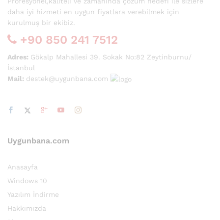
Profesyonel,kaliteli ve zamanında çözüm hedefi ile sizlere
daha iyi hizmeti en uygun fiyatlara verebilmek için
kurulmuş bir ekibiz.
+90 850 241 7512
Adres:
Gökalp Mahallesi 39. Sokak No:82 Zeytinburnu/
İstanbul
Mail:
destek@uygunbana.com
Uygunbana.com
Anasayfa
Windows 10
Yazılım İndirme
Hakkımızda