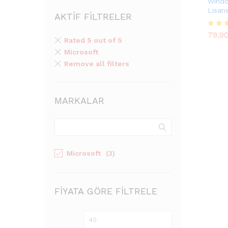
Windo
Lisan
AKTIF FILTRELER
79,9
79,9
5 üze
Rated 5 out of 5
5.00
oy ald
Microsoft
Remove all filters
MARKALAR
Microsoft
(3)
FIYATA GÖRE FILTRELE
En
En