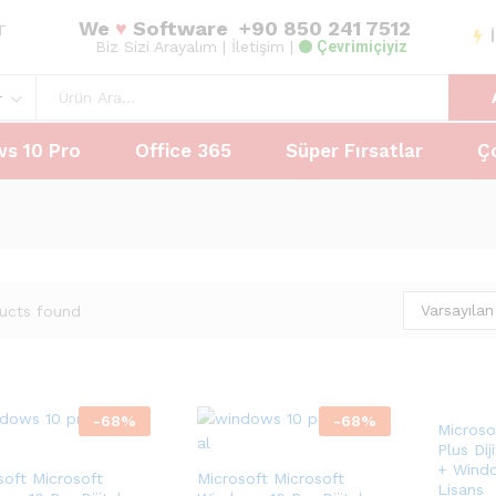
We
♥
Software
+90 850 241 7512
AT
Biz Sizi Arayalım
| İletişim |
Çevrimiçiyiz
r
s 10 Pro
Office 365
Süper Fırsatlar
Ç
Varsayılan
ucts found
-
68
%
-
68
%
Microso
Plus Dij
+ Windo
soft Microsoft
Microsoft Microsoft
Lisans