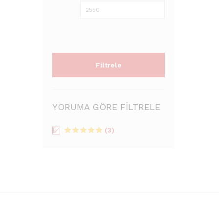
düşük
yüksek
fiyat
fiyat
Filtrele
YORUMA GÖRE FILTRELE
(3)
5
üzerinden
5
oy aldı