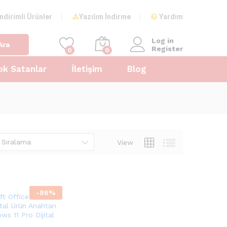
İndirimli Ürünler
Yazılım İndirme
Yardım
Log in
Ara
Register
0
0
ok Satanlar
İletişim
Blog
 Sıralama
View
-
86
%
ft Office 2021 Pro
ital Ürün Anahtarı
ws 11 Pro Dijital