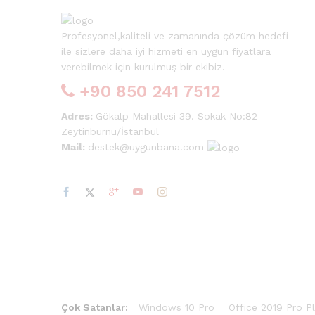
Profesyonel,kaliteli ve zamanında çözüm hedefi
ile sizlere daha iyi hizmeti en uygun fiyatlara
verebilmek için kurulmuş bir ekibiz.
+90 850 241 7512
Adres:
Gökalp Mahallesi 39. Sokak No:82
Zeytinburnu/İstanbul
Mail:
destek@uygunbana.com
Çok Satanlar:
Windows 10 Pro
Office 2019 Pro P