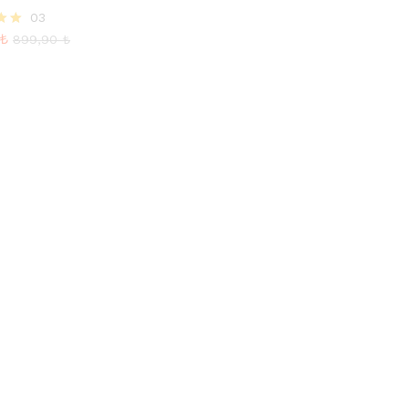
₺
03
899,90
₺
₺
nden
899,90
₺