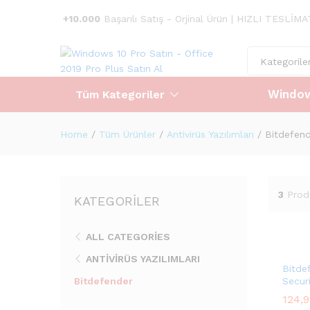
+10.000
Başarılı Satış - Orjinal Ürün | HIZLI TESLİM
Kategorile
Window
Tüm Kategoriler
Home
/
Tüm Ürünler
/
Antivirüs Yazılımları
/
Bitdefen
3
Prod
KATEGORILER
ALL CATEGORIES
ANTIVIRÜS YAZILIMLARI
Bitde
Bitdefender
Secur
124,
124,