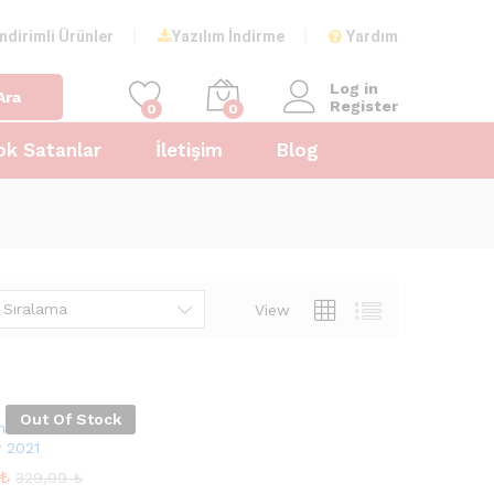
İndirimli Ürünler
Yazılım İndirme
Yardım
Log in
Ara
Register
0
0
ok Satanlar
İletişim
Blog
 Sıralama
View
Out Of Stock
nder Total
y 2021
₺
₺
329,99
329,99
₺
₺