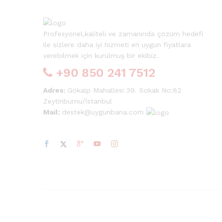
Profesyonel,kaliteli ve zamanında çözüm hedefi
ile sizlere daha iyi hizmeti en uygun fiyatlara
verebilmek için kurulmuş bir ekibiz.
+90 850 241 7512
Adres:
Gökalp Mahallesi 39. Sokak No:82
Zeytinburnu/İstanbul
Mail:
destek@uygunbana.com