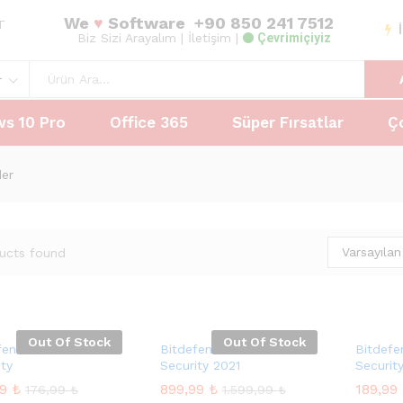
We
♥
Software
+90 850 241 7512
AT
Biz Sizi Arayalım
| İletişim |
Çevrimiçiyiz
r
s 10 Pro
Office 365
Süper Fırsatlar
Ç
der
Varsayılan
ucts found
Out Of Stock
Out Of Stock
fender İnternet
Bitdefender Small Office
Bitdefe
ity
Security 2021
Securit
99
99
₺
₺
899,99
899,99
₺
₺
189,99
189,99
176,99
176,99
₺
₺
1.599,99
1.599,99
₺
₺