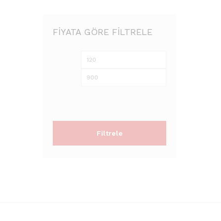
FIYATA GÖRE FILTRELE
En
En
düşük
yüksek
fiyat
fiyat
Filtrele