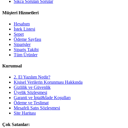
Sıkça Sorulan Sorular
Müşteri Hizmetleri
Hesabım
İstek Listesi
Sepet
Ödeme Sayfası
Siparişler
Sipariş Takibi
Tüm Ürünler
Kurumsal
2. El Yazılım Nedir?
Kişisel Verilerin Korunması Hakkında
Gizlilik ve Güvenlik
Üyelik Sözleşmesi
Garanti ve İptal&İade Koşulları
Ödeme ve Teslimat
Mesafeli Satış Sözleşmesi
Site Haritası
Çok Satanlar: