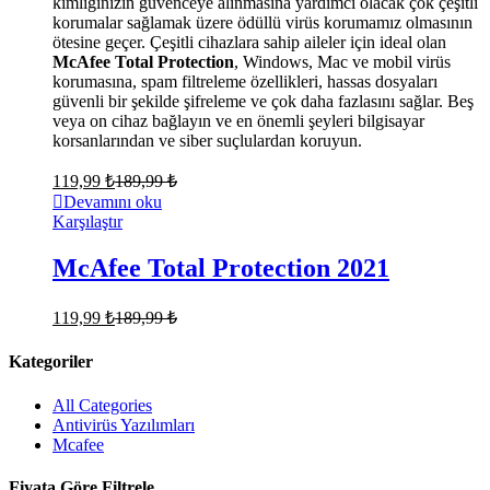
kimliğinizin güvenceye alınmasına yardımcı olacak çok çeşitli
korumalar sağlamak üzere ödüllü virüs korumamız olmasının
ötesine geçer. Çeşitli cihazlara sahip aileler için ideal olan
McAfee Total Protection
, Windows, Mac ve mobil virüs
korumasına, spam filtreleme özellikleri, hassas dosyaları
güvenli bir şekilde şifreleme ve çok daha fazlasını sağlar. Beş
veya on cihaz bağlayın ve en önemli şeyleri bilgisayar
korsanlarından ve siber suçlulardan koruyun.
119,99
₺
189,99
₺
Devamını oku
Karşılaştır
McAfee Total Protection 2021
119,99
₺
189,99
₺
Kategoriler
All Categories
Antivirüs Yazılımları
Mcafee
Fiyata Göre Filtrele