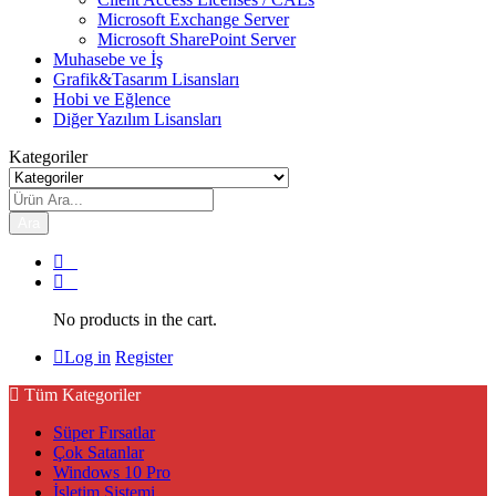
Microsoft Exchange Server
Microsoft SharePoint Server
Muhasebe ve İş
Grafik&Tasarım Lisansları
Hobi ve Eğlence
Diğer Yazılım Lisansları
Kategoriler
Ara
0
0
No products in the cart.
Log in
Register
Tüm Kategoriler
Süper Fırsatlar
Çok Satanlar
Windows 10 Pro
İşletim Sistemi