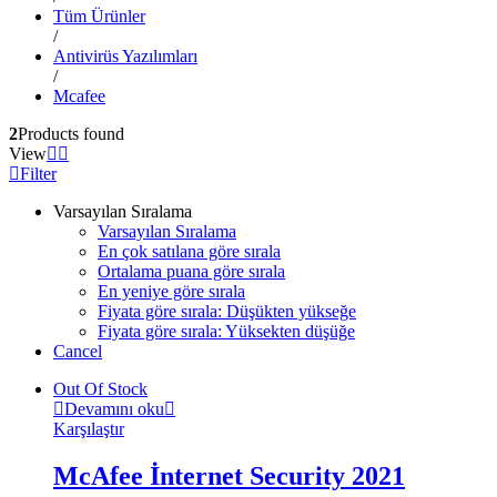
Tüm Ürünler
/
Antivirüs Yazılımları
/
Mcafee
2
Products found
View
Filter
Varsayılan Sıralama
Varsayılan Sıralama
En çok satılana göre sırala
Ortalama puana göre sırala
En yeniye göre sırala
Fiyata göre sırala: Düşükten yükseğe
Fiyata göre sırala: Yüksekten düşüğe
Cancel
Out Of Stock
Devamını oku
Karşılaştır
McAfee İnternet Security 2021