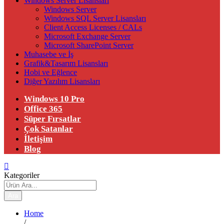
Windows Server Lisansları
Windows Server
Windows SQL Server Lisansları
Client Access Licenses / CALs
Microsoft Exchange Server
Microsoft SharePoint Server
Muhasebe ve İş
Grafik&Tasarım Lisansları
Hobi ve Eğlence
Diğer Yazılım Lisansları
Windows 10 Pro
Office 365
Süper Fırsatlar
Çok Satanlar
İletişim
Blog
Kategoriler
Ara
Home
/