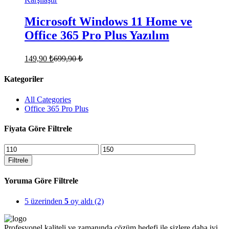
Microsoft Windows 11 Home ve
Office 365 Pro Plus Yazılım
149,90
₺
699,90
₺
Kategoriler
All Categories
Office 365 Pro Plus
Fiyata Göre Filtrele
En
En
düşük
yüksek
Filtrele
fiyat
fiyat
Yoruma Göre Filtrele
5 üzerinden
5
oy aldı
(2)
Profesyonel,kaliteli ve zamanında çözüm hedefi ile sizlere daha iyi