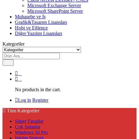
Microsoft Exchange Server
Microsoft SharePoint Server
Muhasebe ve İş
Grafik&Tasarım Lisansları
Hobi ve Eğlence
Diğer Yazılım Lisansları
Kategoriler
Ara
0
0
No products in the cart.
Log in
Register
Tüm Kategoriler
Süper Fırsatlar
Çok Satanlar
Windows 10 Pro
İşletim Sistemi