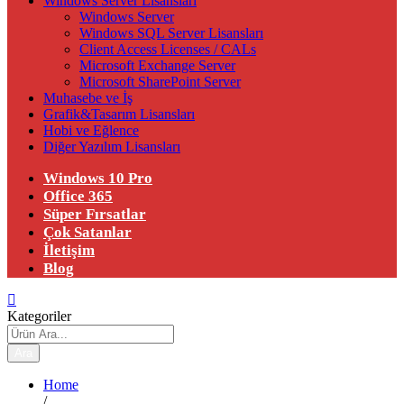
Windows Server Lisansları
Windows Server
Windows SQL Server Lisansları
Client Access Licenses / CALs
Microsoft Exchange Server
Microsoft SharePoint Server
Muhasebe ve İş
Grafik&Tasarım Lisansları
Hobi ve Eğlence
Diğer Yazılım Lisansları
Windows 10 Pro
Office 365
Süper Fırsatlar
Çok Satanlar
İletişim
Blog
Kategoriler
Ara
Home
/