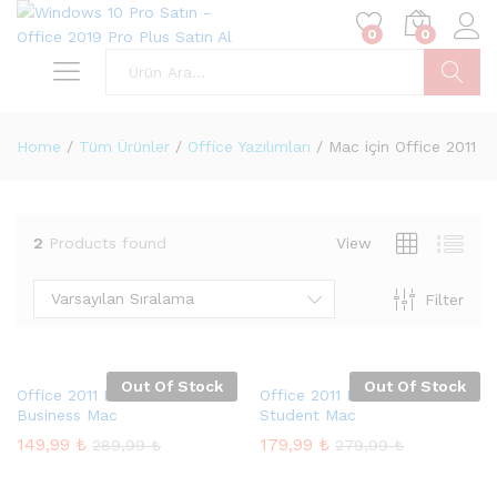
0
0
Ara
Home
/
Tüm Ürünler
/
Office Yazılımları
/
Mac için Office 2011
2
Products found
View
Varsayılan Sıralama
Filter
sek
at
Out Of Stock
Out Of Stock
Office 2011 Home and
Office 2011 Home and
Business Mac
Student Mac
149,99
₺
179,99
₺
289,99
₺
279,99
₺