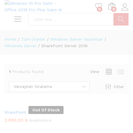
0
0
Ara
Home
/
Tüm Ürünler
/
Windows Server Yazılımları
/
Windows Server
/
SharePoint Server 2016
1
Products found
View
Varsayılan Sıralama
Filter
sek
at
Out Of Stock
SharePoint Server 2016
3.999,00
₺
6.499,00
₺