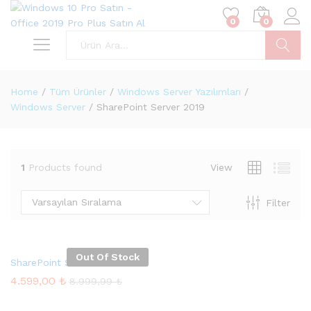
0
0
Ara
Home
/
Tüm Ürünler
/
Windows Server Yazılımları
/
Windows Server
/
SharePoint Server 2019
1
Products found
View
Varsayılan Sıralama
Filter
sek
at
Out Of Stock
SharePoint Server 2019
4.599,00
₺
8.999,99
₺