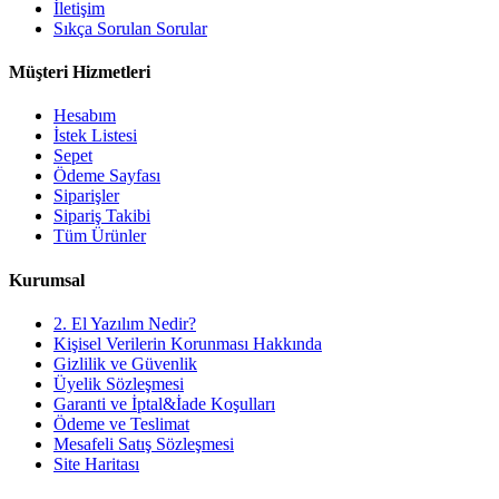
İletişim
Sıkça Sorulan Sorular
Müşteri Hizmetleri
Hesabım
İstek Listesi
Sepet
Ödeme Sayfası
Siparişler
Sipariş Takibi
Tüm Ürünler
Kurumsal
2. El Yazılım Nedir?
Kişisel Verilerin Korunması Hakkında
Gizlilik ve Güvenlik
Üyelik Sözleşmesi
Garanti ve İptal&İade Koşulları
Ödeme ve Teslimat
Mesafeli Satış Sözleşmesi
Site Haritası