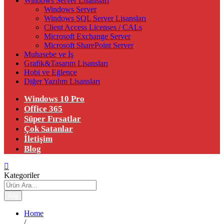
Windows Server Lisansları
Windows Server
Windows SQL Server Lisansları
Client Access Licenses / CALs
Microsoft Exchange Server
Microsoft SharePoint Server
Muhasebe ve İş
Grafik&Tasarım Lisansları
Hobi ve Eğlence
Diğer Yazılım Lisansları
Windows 10 Pro
Office 365
Süper Fırsatlar
Çok Satanlar
İletişim
Blog
Kategoriler
Ara
Home
/