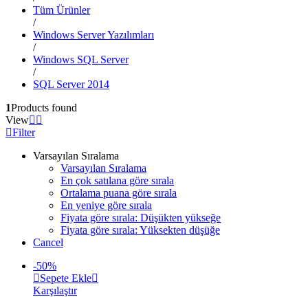
Tüm Ürünler
/
Windows Server Yazılımları
/
Windows SQL Server
/
SQL Server 2014
1
Products found
View
Filter
Varsayılan Sıralama
Varsayılan Sıralama
En çok satılana göre sırala
Ortalama puana göre sırala
En yeniye göre sırala
Fiyata göre sırala: Düşükten yükseğe
Fiyata göre sırala: Yüksekten düşüğe
Cancel
-
50
%
Sepete Ekle
Karşılaştır