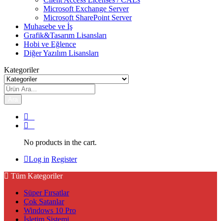
Microsoft Exchange Server
Microsoft SharePoint Server
Muhasebe ve İş
Grafik&Tasarım Lisansları
Hobi ve Eğlence
Diğer Yazılım Lisansları
Kategoriler
Ara
0
0
No products in the cart.
Log in
Register
Tüm Kategoriler
Süper Fırsatlar
Çok Satanlar
Windows 10 Pro
İşletim Sistemi