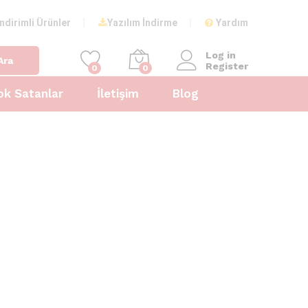
İndirimli Ürünler
Yazılım İndirme
Yardım
Log in
Ara
Register
0
0
ok Satanlar
İletişim
Blog