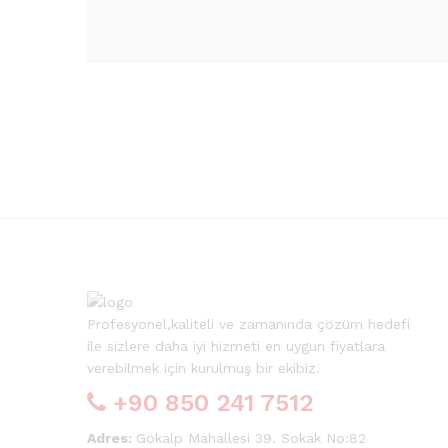
Profesyonel,kaliteli ve zamanında çözüm hedefi
ile sizlere daha iyi hizmeti en uygun fiyatlara
verebilmek için kurulmuş bir ekibiz.
+90 850 241 7512
Adres:
Gökalp Mahallesi 39. Sokak No:82