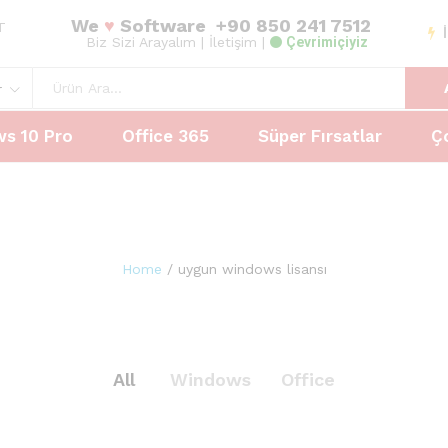
We
♥
Software
+90 850 241 7512
AT
Biz Sizi Arayalım
| İletişim |
Çevrimiçiyiz
r
s 10 Pro
Office 365
Süper Fırsatlar
Ç
Home
/
uygun windows lisansı
All
Windows
Office