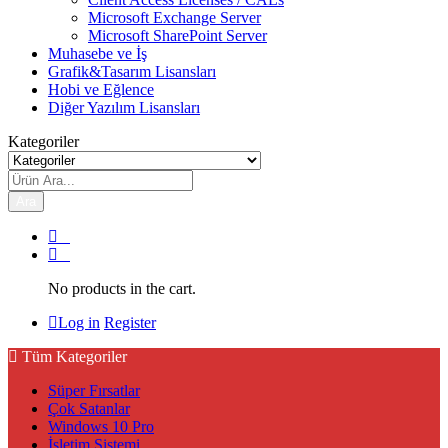
Microsoft Exchange Server
Microsoft SharePoint Server
Muhasebe ve İş
Grafik&Tasarım Lisansları
Hobi ve Eğlence
Diğer Yazılım Lisansları
Kategoriler
Ara
0
0
No products in the cart.
Log in
Register
Tüm Kategoriler
Süper Fırsatlar
Çok Satanlar
Windows 10 Pro
İşletim Sistemi