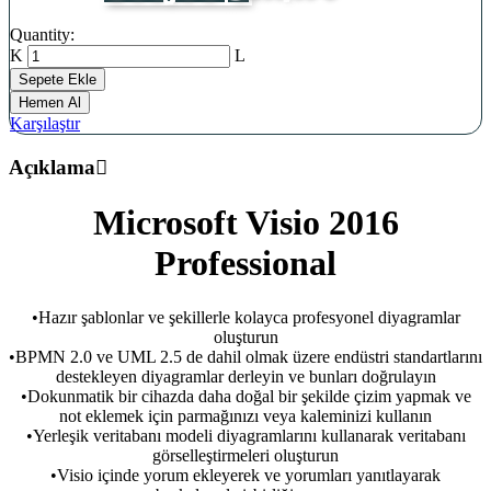
Dijital
Quantity:
Lisans
Visio
Sepete Ekle
Professional
Hemen Al
2016
Karşılaştır
Kurumsal
Dijital
Açıklama
Lisans
quantity
Microsoft Visio 2016
Professional
•Hazır şablonlar ve şekillerle kolayca profesyonel diyagramlar
oluşturun
•BPMN 2.0 ve UML 2.5 de dahil olmak üzere endüstri standartlarını
destekleyen diyagramlar derleyin ve bunları doğrulayın
•Dokunmatik bir cihazda daha doğal bir şekilde çizim yapmak ve
not eklemek için parmağınızı veya kaleminizi kullanın
•Yerleşik veritabanı modeli diyagramlarını kullanarak veritabanı
görselleştirmeleri oluşturun
•Visio içinde yorum ekleyerek ve yorumları yanıtlayarak