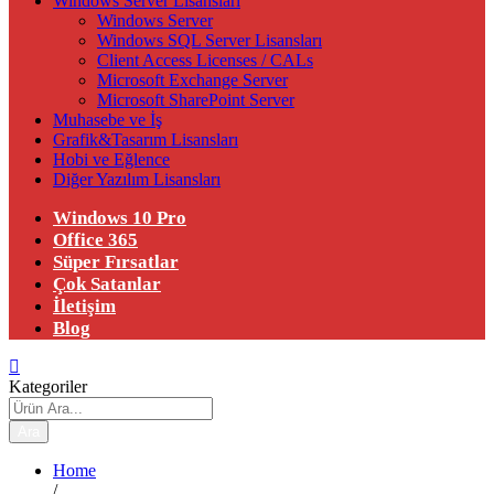
Windows Server Lisansları
Windows Server
Windows SQL Server Lisansları
Client Access Licenses / CALs
Microsoft Exchange Server
Microsoft SharePoint Server
Muhasebe ve İş
Grafik&Tasarım Lisansları
Hobi ve Eğlence
Diğer Yazılım Lisansları
Windows 10 Pro
Office 365
Süper Fırsatlar
Çok Satanlar
İletişim
Blog
Kategoriler
Ara
Home
/