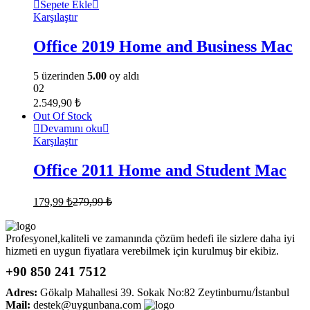
Sepete Ekle
Karşılaştır
Office 2019 Home and Business Mac
5 üzerinden
5.00
oy aldı
02
2.549,90
₺
Out Of Stock
Devamını oku
Karşılaştır
Office 2011 Home and Student Mac
179,99
₺
279,99
₺
Profesyonel,kaliteli ve zamanında çözüm hedefi ile sizlere daha iyi
hizmeti en uygun fiyatlara verebilmek için kurulmuş bir ekibiz.
+90 850 241 7512
Adres:
Gökalp Mahallesi 39. Sokak No:82 Zeytinburnu/İstanbul
Mail:
destek@uygunbana.com