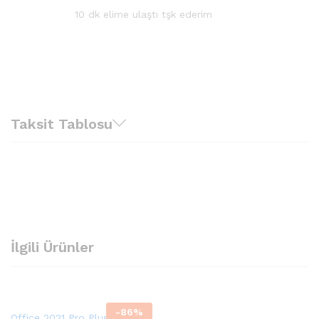
5
oy aldı
10 dk elime ulaştı tşk ederim
Taksit Tablosu
İlgili Ürünler
-
86
%
Office 2021 Pro Plus + (