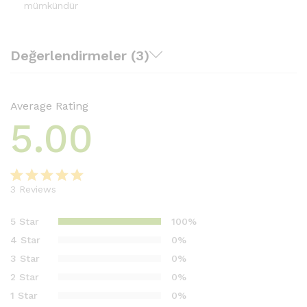
mümkündür
Değerlendirmeler (3)
Average Rating
5.00
3
Reviews
3
müşteri
puanına
5 Star
100%
dayanarak
4 Star
0%
5
3 Star
0%
üzerinden
2 Star
0%
5.00
puan
aldı
1 Star
0%