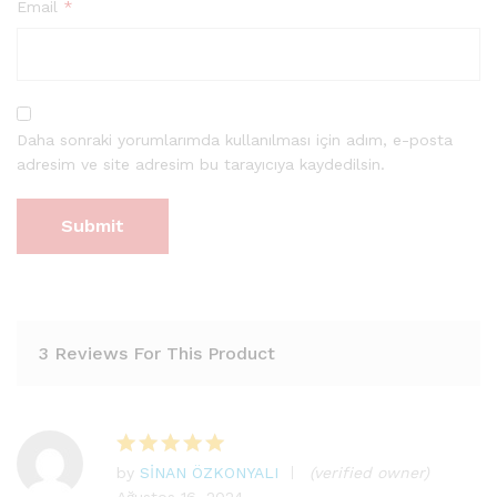
Email
*
Daha sonraki yorumlarımda kullanılması için adım, e-posta
adresim ve site adresim bu tarayıcıya kaydedilsin.
3 Reviews For This Product
by
SİNAN ÖZKONYALI
(verified owner)
5
Ağustos 16, 2024