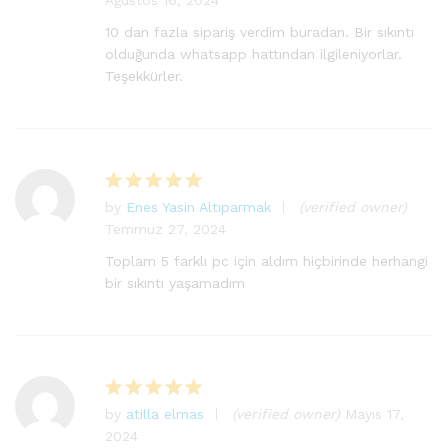
üzerinden
5
oy aldı
10 dan fazla sipariş verdim buradan. Bir sıkıntı
olduğunda whatsapp hattından ilgileniyorlar.
Teşekkürler.
by
Enes Yasin Altıparmak
(verified owner)
5
Temmuz 27, 2024
üzerinden
5
oy aldı
Toplam 5 farklı pc için aldım hiçbirinde herhangi
bir sıkıntı yaşamadım
by
atilla elmas
(verified owner)
Mayıs 17,
5
2024
üzerinden