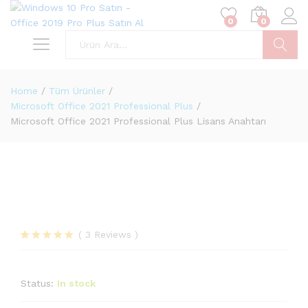
0
0
Ara
Home
/
Tüm Ürünler
/
Microsoft Office 2021 Professional Plus
/
Microsoft Office 2021 Professional Plus Lisans Anahtarı
(
3
Reviews
)
3
müşteri
puanına
dayanarak 5
Status:
In stock
üzerinden
5.00
puan
aldı