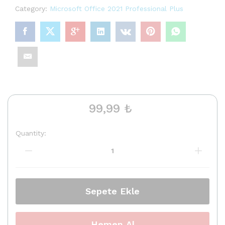
Category:
Microsoft Office 2021 Professional Plus
99,99
₺
Quantity:
Microsoft
Office
2021
Professional
Plus
Lisans
Sepete Ekle
Anahtarı
quantity
Hemen Al