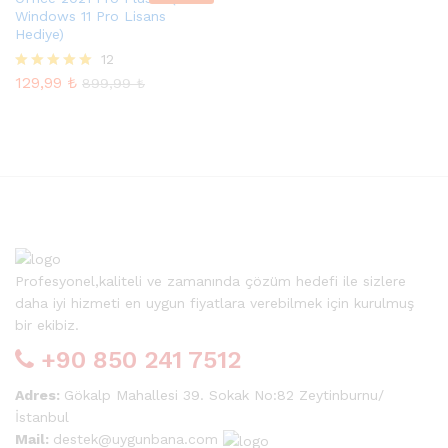
Windows 11 Pro Lisans
Hediye)
12
129,99
₺
5 üzerinden
899,99
₺
5.00
oy aldı
Profesyonel,kaliteli ve zamanında çözüm hedefi ile sizlere
daha iyi hizmeti en uygun fiyatlara verebilmek için kurulmuş
bir ekibiz.
+90 850 241 7512
Adres:
Gökalp Mahallesi 39. Sokak No:82 Zeytinburnu/
İstanbul
Mail:
destek@uygunbana.com