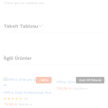
There are no reviews yet.
Taksit Tablosu
İlgili Ürünler
-
58
%
Out Of Stock
Office 2010 Professional Plus
159,99
₺
299,99
₺
Office 2016 Professional Plus
41
79,99
₺
5 üzerinden
189,99
₺