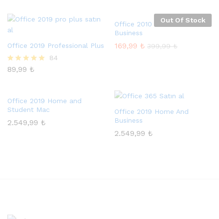
5.00
oy aldı
Out Of Stock
Office 2010 Home And
Business
169,99
₺
Office 2019 Professional Plus
399,99
₺
84
89,99
₺
5 üzerinden
4.96
oy aldı
Office 2019 Home and
Student Mac
Office 2019 Home And
Business
2.549,99
₺
2.549,99
₺