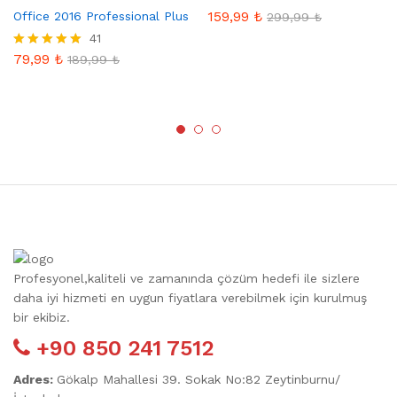
159,99
₺
Office 2016 Professional Plus
299,99
₺
41
79,99
₺
5 üzerinden
189,99
₺
5.00
oy aldı
Profesyonel,kaliteli ve zamanında çözüm hedefi ile sizlere
daha iyi hizmeti en uygun fiyatlara verebilmek için kurulmuş
bir ekibiz.
+90 850 241 7512
Adres:
Gökalp Mahallesi 39. Sokak No:82 Zeytinburnu/