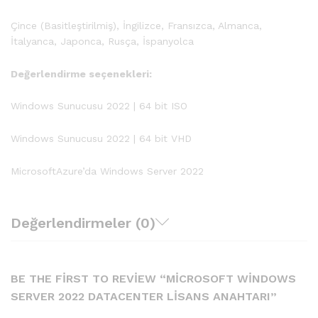
Çince (Basitleştirilmiş), İngilizce, Fransızca, Almanca,
İtalyanca, Japonca, Rusça, İspanyolca
Değerlendirme seçenekleri:
Windows Sunucusu 2022 | 64 bit ISO
Windows Sunucusu 2022 | 64 bit VHD
MicrosoftAzure’da Windows Server 2022
Değerlendirmeler (0)
BE THE FIRST TO REVIEW “MICROSOFT WINDOWS
SERVER 2022 DATACENTER LISANS ANAHTARI”