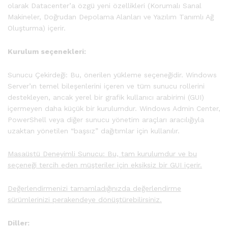
olarak Datacenter’a özgü yeni özellikleri (Korumalı Sanal
Makineler, Doğrudan Depolama Alanları ve Yazılım Tanımlı Ağ
Oluşturma) içerir.
Kurulum seçenekleri:
Sunucu Çekirdeği: Bu, önerilen yükleme seçeneğidir. Windows
Server’ın temel bileşenlerini içeren ve tüm sunucu rollerini
destekleyen, ancak yerel bir grafik kullanıcı arabirimi (GUI)
içermeyen daha küçük bir kurulumdur. Windows Admin Center,
PowerShell veya diğer sunucu yönetim araçları aracılığıyla
uzaktan yönetilen “başsız” dağıtımlar için kullanılır.
Masaüstü Deneyimli Sunucu: Bu, tam kurulumdur ve bu
seçeneği tercih eden müşteriler için eksiksiz bir GUI içerir.
Değerlendirmenizi tamamladığınızda değerlendirme
sürümlerinizi perakendeye dönüştürebilirsiniz.
Diller: