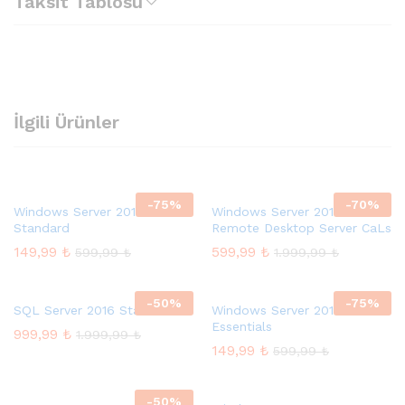
Taksit Tablosu
İlgili Ürünler
-
75
%
-
70
%
Windows Server 2012 R2
Windows Server 2012
Standard
Remote Desktop Server CaLs
149,99
₺
599,99
₺
599,99
₺
1.999,99
₺
-
50
%
-
75
%
SQL Server 2016 Standard
Windows Server 2012 R2
Essentials
999,99
₺
1.999,99
₺
149,99
₺
599,99
₺
-
50
%