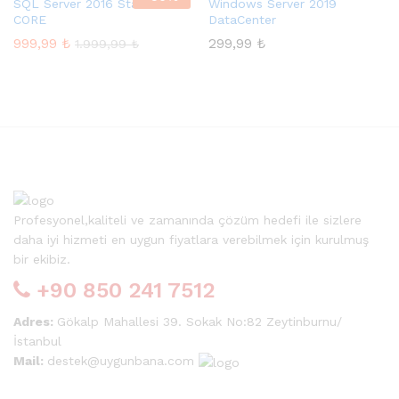
SQL Server 2016 Standard 2
Windows Server 2019
CORE
DataCenter
999,99
₺
299,99
₺
1.999,99
₺
Profesyonel,kaliteli ve zamanında çözüm hedefi ile sizlere
daha iyi hizmeti en uygun fiyatlara verebilmek için kurulmuş
bir ekibiz.
+90 850 241 7512
Adres:
Gökalp Mahallesi 39. Sokak No:82 Zeytinburnu/
İstanbul
Mail:
destek@uygunbana.com