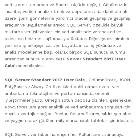
Veri işleme tamamen ve önemli ölçüde değişti. Günümüzde
insanlar, verileri analiz etmek ve depolamak da dahil olmak
üzere işlem görmelerine yardımcı olacak gelişmiş ve gelişmiş
araçlar ve uygulamalar arıyor. SQL Server, özellikle büyük
miktarda veri işleyenler için veri analizinde yetenekleri ve
birinci sınıf hizmet sağlamasıyla ünlüdür. Diğer gereksinimlerin
yanı sıra iş anlayışınıza, veri boyutlarınıza, iş yükünüze ve
analiz modellerine bağlı olarak birçok SQL sunucu sürümü
arasından sunucu olarak
SQL Server Standart 2017 User
Cals’ı
seçebilirsiniz .
SQL Server Standart 2017 User Cals
, ColumnStore, JSON,
PolyBase ve AlwaysOn özellikleri dahil olmak üzere veri
ambarlama teknolojileri ve performansında önemli
iyileştirmeler yaptı. Örneğin sütun deposu dizinleri, geleneksel
RowStores’lara göre analitik ve veri ambarlama sorguları için
büyük avantajlar sağlar. Bunlar, ColumnStores, yıldız şemaları
ve yaygın olarak görülen milyarlarca sıralı tablolar için idealdir.
SQL Server, veritabanına erişen her Kullanıcının, sunucuya