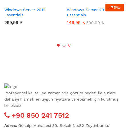
-
75
%
Windows Server 2019
Windows Server 2012
Essentials
Essentials
299,99
₺
149,99
₺
599,99
₺
Profesyonel,kaliteli ve zamanında çözüm hedefi ile sizlere
daha iyi hizmeti en uygun fiyatlara verebilmek için kurulmuş
bir ekibiz.
+90 850 241 7512
Adres:
Gökalp Mahallesi 39. Sokak No:82 Zeytinburnu/