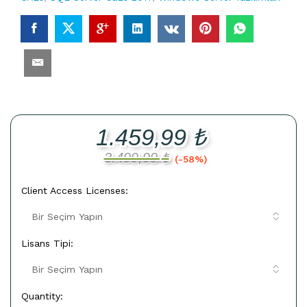
1.459,99
₺
3.499,99
₺
(-58%)
Client Access Licenses:
Lisans Tipi:
Quantity:
SQL