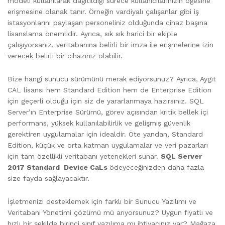
modeli kullanılarak dağıtıldığı sürece kullanıcılarınızın öğesine
erişmesine olanak tanır. Örneğin vardiyalı çalışanlar gibi iş
istasyonlarını paylaşan personeliniz olduğunda cihaz başına
lisanslama önemlidir. Ayrıca, sık sık harici bir ekiple
çalışıyorsanız, veritabanına belirli bir imza ile erişmelerine izin
verecek belirli bir cihazınız olabilir.
Bize hangi sunucu sürümünü merak ediyorsunuz? Ayrıca, Aygıt
CAL lisansı hem Standard Edition hem de Enterprise Edition
için geçerli olduğu için siz de yararlanmaya hazırsınız. SQL
Server’ın Enterprise Sürümü, görev açısından kritik bellek içi
performans, yüksek kullanılabilirlik ve gelişmiş güvenlik
gerektiren uygulamalar için idealdir. Öte yandan, Standard
Edition, küçük ve orta katman uygulamalar ve veri pazarları
için tam özellikli veritabanı yetenekleri sunar.
SQL Server
2017 Standard Device CaLs
ödeyeceğinizden daha fazla
size fayda sağlayacaktır.
İşletmenizi desteklemek için farklı bir Sunucu Yazılımı ve
Veritabanı Yönetimi çözümü mü arıyorsunuz? Uygun fiyatlı ve
hızlı bir şekilde birinci sınıf yazılıma mı ihtiyacınız var? Mağaza