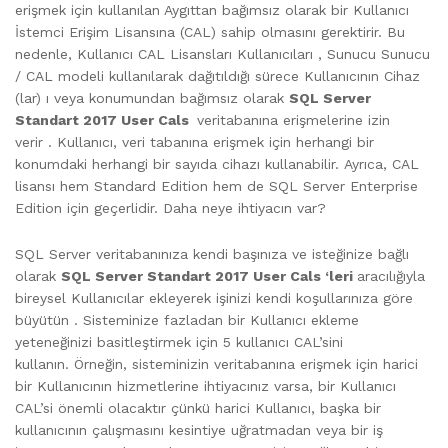
erişmek için kullanılan Aygıttan bağımsız olarak bir Kullanıcı
İstemci Erişim Lisansına (CAL) sahip olmasını gerektirir. Bu
nedenle, Kullanıcı CAL Lisansları Kullanıcıları , Sunucu Sunucu
/ CAL modeli kullanılarak dağıtıldığı sürece Kullanıcının Cihaz
(lar) ı veya konumundan bağımsız olarak
SQL Server
Standart 2017 User Cals
veritabanına erişmelerine izin
verir . Kullanıcı, veri tabanına erişmek için herhangi bir
konumdaki herhangi bir sayıda cihazı kullanabilir. Ayrıca, CAL
lisansı hem Standard Edition hem de SQL Server Enterprise
Edition için geçerlidir. Daha neye ihtiyacın var?
SQL Server veritabanınıza kendi başınıza ve isteğinize bağlı
olarak
SQL Server Standart 2017 User Cals ‘leri
aracılığıyla
bireysel Kullanıcılar ekleyerek işinizi kendi koşullarınıza göre
büyütün . Sisteminize fazladan bir Kullanıcı ekleme
yeteneğinizi basitleştirmek için 5 kullanıcı CAL’sini
kullanın. Örneğin, sisteminizin veritabanına erişmek için harici
bir Kullanıcının hizmetlerine ihtiyacınız varsa, bir Kullanıcı
CAL’si önemli olacaktır çünkü harici Kullanıcı, başka bir
kullanıcının çalışmasını kesintiye uğratmadan veya bir iş