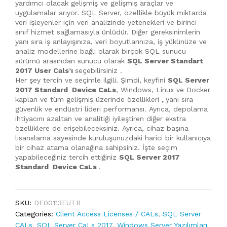
yardımcı olacak gelişmiş ve gelişmiş araçlar ve
uygulamalar arıyor. SQL Server, özellikle büyük miktarda
veri işleyenler için veri analizinde yetenekleri ve birinci
sınıf hizmet sağlamasıyla ünlüdür. Diğer gereksinimlerin
yanı sıra iş anlayışınıza, veri boyutlarınıza, iş yükünüze ve
analiz modellerine bağlı olarak birçok SQL sunucu
sürümü arasından sunucu olarak
SQL Server Standart
2017 User Cals’ı
seçebilirsiniz .
Her şey tercih ve seçimle ilgili. Şimdi, keyfini
SQL Server
2017 Standard Device CaLs
, Windows, Linux ve Docker
kapları ve tüm gelişmiş üzerinde özellikleri
,
yanı sıra
güvenlik ve endüstri lideri performansı. Ayrıca, depolama
ihtiyacını azaltan ve analitiği iyileştiren diğer ekstra
özelliklere de erişebileceksiniz. Ayrıca, cihaz başına
lisanslama sayesinde kuruluşunuzdaki harici bir kullanıcıya
bir cihaz atama olanağına sahipsiniz. İşte seçim
yapabileceğiniz tercih ettiğiniz
SQL Server 2017
Standard Device CaLs
.
SKU:
DE00113EUTR
Categories:
Client Access Licenses / CALs
,
SQL Server
CALs
,
SQL Server CaLs 2017
,
Windows Server Yazılımları