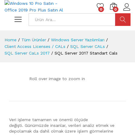
0
0
Ara
Home
/
Tüm Ürünler
/
Windows Server Yazılımları
/
Client Access Licenses / CALs
/
SQL Server CALs
/
SQL Server CaLs 2017
/
SQL Server 2017 Standart Cals
Roll over image to zoom in
Veri işleme tamamen ve önemli ölçüde
değişti. Günümüzde insanlar, verileri analiz etmek ve
depolamak da dahil olmak üzere işlem görmelerine