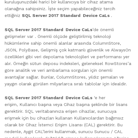
kuruluşunuzdaki harici bir kullanıcıya bir cihaz atama
olanağına sahipsiniz. İşte seçim yapabileceğiniz tercih
ettiğiniz
SQL Server 2017 Standard Device CaLs
.
SQL Server 2017 Standard Device CaLs
’de önemli
gelişmeler var . Önemli ölçüde geliştirilmiş teknoloji
hükümlerine sahip önemli alanlar arasında ColumnStore,
JSON, PolyBase, Gelişmiş çok katmanlı güvenlik ve AlwaysOn
özellikleri gibi veri depolama teknolojileri ve performansı yer
alır. Örneğin sütun deposu indeksleri, geleneksel RowStores’a
göre analitik ve veri ambarlama sorguları için önemli
avantajlar sağlar. Bunlar, ColumnStores, yıldız şemaları ve
yaygın olarak görülen milyarlarca sıralı tablolar için idealdir.
SQL Server 2017 Standard Device CaLs
‘e her
erişim, Kullanıcı başına veya Cihaz başına şeklinde bir lisans
gerektirir. SQL veritabanınıza erişen cihazlar, sunucuya
erişmek için bu cihazları kullanan Kullanıcılardan bağımsız
olarak bir Cihaz İstemci Erişim Lisansı (CAL) gerektirir. Bu
nedenle, Aygıt CAL’lerini kullanmak, sunucu Sunucu / CAL