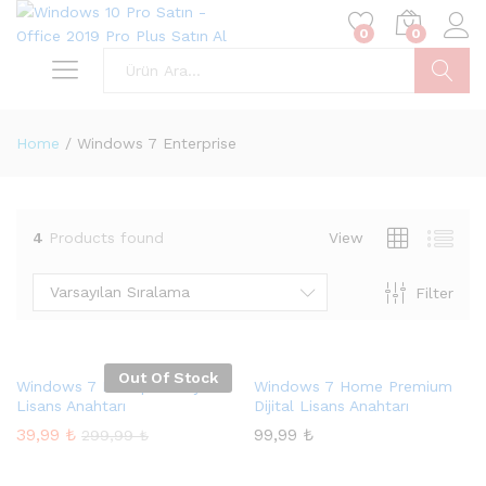
0
0
Ara
Home
/
Windows 7 Enterprise
4
Products found
View
Varsayılan Sıralama
Filter
Out Of Stock
Windows 7 Enterprise Dijital
Windows 7 Home Premium
Lisans Anahtarı
Dijital Lisans Anahtarı
39,99
₺
99,99
₺
299,99
₺