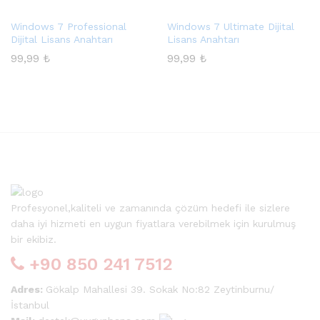
Windows 7 Professional
Windows 7 Ultimate Dijital
Dijital Lisans Anahtarı
Lisans Anahtarı
99,99
₺
99,99
₺
Profesyonel,kaliteli ve zamanında çözüm hedefi ile sizlere
sek
daha iyi hizmeti en uygun fiyatlara verebilmek için kurulmuş
bir ekibiz.
at
+90 850 241 7512
Adres:
Gökalp Mahallesi 39. Sokak No:82 Zeytinburnu/
İstanbul