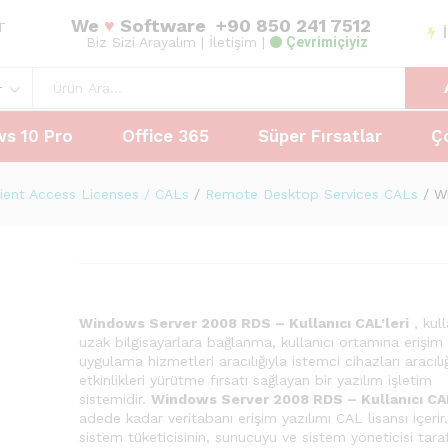
We
♥
Software
+90 850 241 7512
 (0)
Taksit Tablosu
AT
Biz Sizi Arayalım
| İletişim |
Çevrimiçiyiz
r
s 10 Pro
Office 365
Süper Fırsatlar
Ç
lient Access Licenses / CALs
/
Remote Desktop Services CALs
/
W
Windows Server 2008 RDS – Kullanıcı CAL’leri
, kull
uzak bilgisayarlara bağlanma, kullanıcı ortamına erişim
uygulama hizmetleri aracılığıyla istemci cihazları aracılığ
etkinlikleri yürütme fırsatı sağlayan bir yazılım işletim
sistemidir.
Windows Server 2008 RDS – Kullanıcı CAL
adede kadar veritabanı erişim yazılımı CAL lisansı içerir
sistem tüketicisinin, sunucuyu ve sistem yöneticisi tara