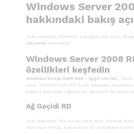
Windows Server 2008
hakkındaki bakış açın
Uzak masaüstü hizmetleri aracılığıyla aynı bulut alt
CAL’lerini
etkinleştirin.
Windows Server 2008 RDS 
özellikleri keşfedin
Windows Server 2008 RDS – Aygıt CAL’leri
, sanal 
sunar. 2008’den beri RDS (Uzak Masaüstü Hizmetleri), 
bilgilere erişmesini sağlayan bir Microsoft Windows’un (
Ağ Geçidi RD
Uzak Masaüstü (RD) portalı daha önce Terminal Sunucu
Hizmetleri Portalı, kullanıcıların RD olanaklarını kont