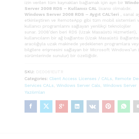
izin verilen tüm kaynakları bağlamak için ayrı bir
Wind
Server 2008 RDS – Kullanıcı CAL
lisansı olmalıdır.
Windows Server 2008 RDS – Aygıt CAL’leri
, sanal ay
etkinleştiren ve RemoteApp gibi tüm mobil sistemleri 
kullanıcı programlarını sağlayan yenilikçi teknolojiler
sunar. 2008’den beri RDS (Uzak Masaüstü Hizmetleri),
kullanıcıların bir ağ bağlantısı (Uzak Masaüstü Bağlantıs
aracılığıyla uzak makinede yedeklenen programlara vey
bilgilere erişmesini sağlayan bir Microsoft Windows’un (
sürümlerinde sunulur) bir özelliğidir.
SKU:
DE0061EUTR
Categories:
Client Access Licenses / CALs
,
Remote De
Services CALs
,
Windows Server Cals
,
Windows Server
Yazılımları