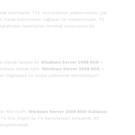
larak tanımlandı. TSE oturumlarının yüklenmesinin, yük
şit olarak bölünmesini sağlayan bir mekanizmadır. TS
 tarafından tanımlanan terminal sunucusuna bir
a olanak tanıyan bir
Windows Server 2008 RDS –
rmanıza olanak tanır.
Windows Server 2008 RDS –
çan bilgisayara bir dosya yükleyerek RemoteApps’ı
ndı. Microsoft,
Windows Server 2008 RDS-Kullanıcı
 TS Site Erişimi ile TS RemoteApp’ı birleştirdi. RD
eştirilmelidir.