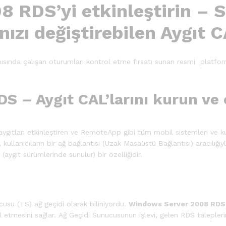
 RDS’yi etkinleştirin – 
ızı değiştirebilen Aygıt C
yapısında çalışan oturumları kontrol etme fırsatı sunan resmi pla
– Aygıt CAL’larını kurun ve e
aygıtları etkinleştiren ve RemoteApp gibi tüm mobil sistemleri ve kul
kullanıcıların bir ağ bağlantısı (Uzak Masaüstü Bağlantısı) aracılı
aygıt sürümlerinde sunulur) bir özelliğidir.
su (TS) ağ geçidi olarak biliniyordu.
Windows Server 2008 RDS-A
rol etmesini sağlar. Ağ Geçidi Sunucusunun işlevi, gelen RDS talepler