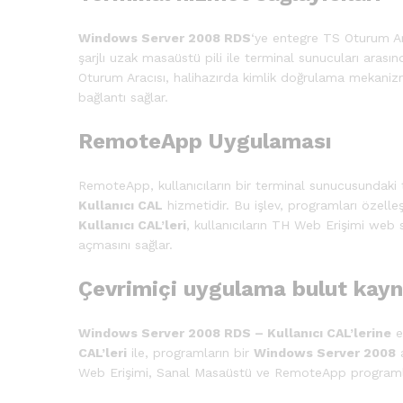
Windows Server 2008 RDS
‘ye entegre TS Oturum Ara
şarjlı uzak masaüstü pili ile terminal sunucuları ara
Oturum Aracısı, halihazırda kimlik doğrulama mekaniz
bağlantı sağlar.
RemoteApp Uygulaması
RemoteApp, kullanıcıların bir terminal sunucusundaki
Kullanıcı CAL
hizmetidir. Bu işlev, programları özell
Kullanıcı CAL’leri
, kullanıcıların TH Web Erişimi web
açmasını sağlar.
Çevrimiçi uygulama bulut kayn
Windows Server 2008 RDS – Kullanıcı CAL’lerine
e
CAL’leri
ile, programların bir
Windows Server 2008
a
Web Erişimi, Sanal Masaüstü ve RemoteApp programlarını