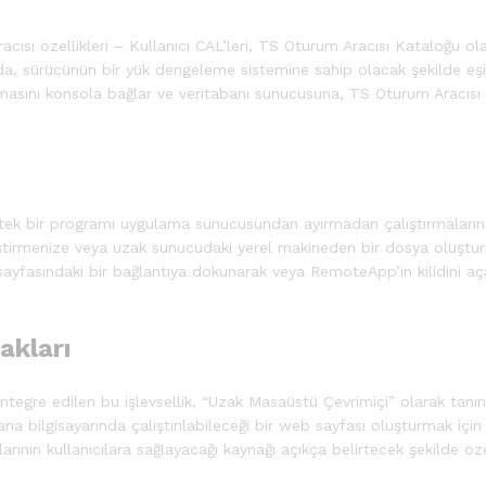
cısı özellikleri – Kullanıcı CAL’leri, TS Oturum Aracısı Kataloğu o
sında, sürücünün bir yük dengeleme sistemine sahip olacak şekilde e
masını konsola bağlar ve veritabanı sunucusuna, TS Oturum Aracısı
 tek bir programı uygulama sunucusundan ayırmadan çalıştırmaların
eştirmenize veya uzak sunucudaki yerel makineden bir dosya oluştu
 sayfasındaki bir bağlantıya dokunarak veya RemoteApp’in kilidini a
akları
ntegre edilen bu işlevsellik, “Uzak Masaüstü Çevrimiçi” olarak tanı
na bilgisayarında çalıştırılabileceği bir web sayfası oluşturmak için
n kullanıcılara sağlayacağı kaynağı açıkça belirtecek şekilde özell