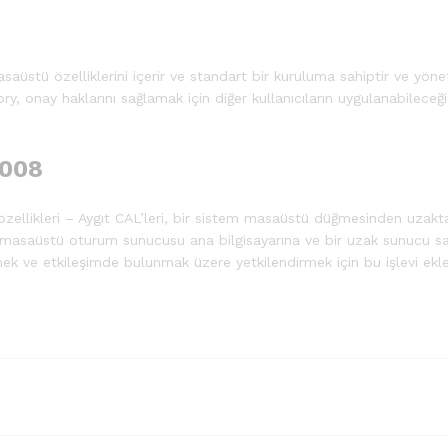
aüstü özelliklerini içerir ve standart bir kuruluma sahiptir ve yönet
y, onay haklarını sağlamak için diğer kullanıcıların uygulanabileceği 
2008
ellikleri – Aygıt CAL’leri, bir sistem masaüstü düğmesinden uzakta
k masaüstü oturum sunucusu ana bilgisayarına ve bir uzak sunucu san
ek ve etkileşimde bulunmak üzere yetkilendirmek için bu işlevi ekle