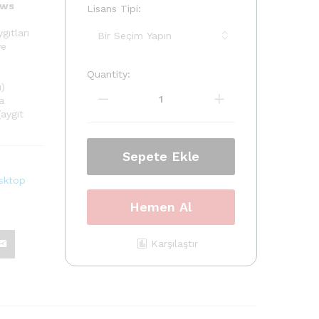
ows
Lisans Tipi:
gıtları
ve
Quantity:
Windows
ı)
Server
a
2008
aygıt
Remote
Desktop
Server
Sepete Ekle
CaLs
sktop
quantity
Hemen Al
Karşılaştır