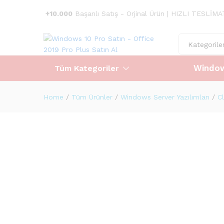
Açıklama
Ürün Özellikleri
Değerlendirmeler
+10.000
Başarılı Satış - Orjinal Ürün | HIZLI TESLİM
Kategorile
Window
Tüm Kategoriler
Home
/
Tüm Ürünler
/
Windows Server Yazılımları
/
C