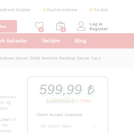
599,99
₺
Add to Cart
İndirimli Ürünler
Yazılım İndirme
Yardım
1.999,99
₺
Log in
Ara
Register
0
0
ok Satanlar
İletişim
Blog
indows Server 2008 Remote Desktop Server CaLs
599,99
₺
anıcılara
1.999,99
₺
(-70%)
 ve ağ
ıyla
Client Access Licenses:
’leri
on
. Her
fından