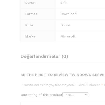
Durum
Sıfır
Format
Download
Kutu
Online
Marka
Microsoft
Değerlendirmeler (0)
BE THE FIRST TO REVIEW “WINDOWS SERVE
E-posta adresiniz yayınlanmayacak.
Gerekli alanlar
*
i
Your rating of this product