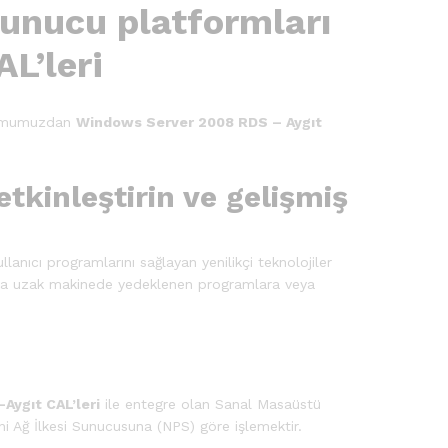
Sunucu platformları
AL’leri
tformumuzdan
Windows Server 2008 RDS – Aygıt
tkinleştirin ve gelişmiş
lanıcı programlarını sağlayan yenilikçi teknolojiler
ğıyla uzak makinede yedeklenen programlara veya
ygıt CAL’leri
ile entegre olan Sanal Masaüstü
ini Ağ İlkesi Sunucusuna (NPS) göre işlemektir.