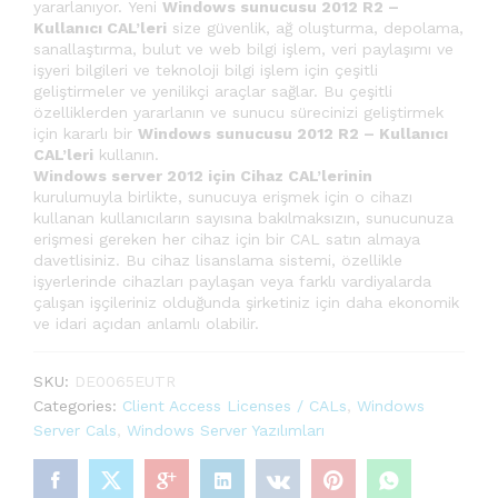
yararlanıyor. Yeni
Windows sunucusu 2012 R2 –
Kullanıcı CAL’leri
size güvenlik, ağ oluşturma, depolama,
sanallaştırma, bulut ve web bilgi işlem, veri paylaşımı ve
işyeri bilgileri ve teknoloji bilgi işlem için çeşitli
geliştirmeler ve yenilikçi araçlar sağlar. Bu çeşitli
özelliklerden yararlanın ve sunucu sürecinizi geliştirmek
için kararlı bir
Windows sunucusu 2012 R2 – Kullanıcı
CAL’leri
kullanın.
Windows server 2012 için Cihaz CAL’lerinin
kurulumuyla birlikte, sunucuya erişmek için o cihazı
kullanan kullanıcıların sayısına bakılmaksızın, sunucunuza
erişmesi gereken her cihaz için bir CAL satın almaya
davetlisiniz. Bu cihaz lisanslama sistemi, özellikle
işyerlerinde cihazları paylaşan veya farklı vardiyalarda
çalışan işçileriniz olduğunda şirketiniz için daha ekonomik
ve idari açıdan anlamlı olabilir.
SKU:
DE0065EUTR
Categories:
Client Access Licenses / CALs
,
Windows
Server Cals
,
Windows Server Yazılımları