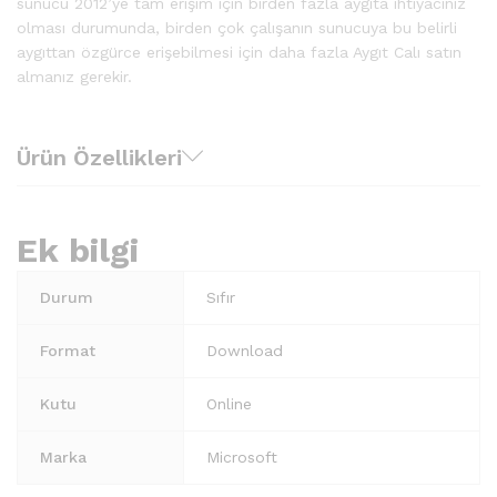
sunucu 2012’ye tam erişim için birden fazla aygıta ihtiyacınız
olması durumunda, birden çok çalışanın sunucuya bu belirli
aygıttan özgürce erişebilmesi için daha fazla Aygıt Calı satın
almanız gerekir.
Ürün Özellikleri
Ek bilgi
Durum
Sıfır
Format
Download
Kutu
Online
Marka
Microsoft