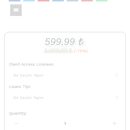
599,99
₺
1.999,99
₺
(-70%)
Client Access Licenses:
Lisans Tipi:
Quantity:
Windows
Server
2012