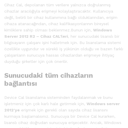
Cihaz Cal, depolanan tüm verilere yalnızca doğrulanmış
cihazlar aracılığıyla erişmeyi kolaylaştıracaktır. Kullanıcıya
değil, belirli bir cihaz kullanımına bağlı olduklarından, erişim
cihaza atanacağından, cihaz kalifikasyonlarının bireysel
kimliklere sahip olması beklenmez.Bunun için,
Windows
Server 2012 R2 – Cihaz CAL’leri
, her sunucudaki lisanslı bir
bilgisayarın çalışanı işini halletmek için. Bu lisanslama sistemi
özellikle uygundur ve sürekli iş yükünün olduğu ve bazen farklı
çalışanların sunucuya hassas cihazlardan erişmeye ihtiyaç
duyduğu şirketler için çok önerilir.
Sunucudaki tüm cihazların
bağlantısı
Device Cal lisanslama sisteminden faydalanmak ve bunu
işletmeniz için çok karlı hale getirmek için,
Windows server
2012’ye
erişmek için gerekli olan sayıda cihaz lisansını
kurmaya başlamalısınız. Sunucuya bir Device Cal kurarken,
lisanslı cihaz doğrudan sunucuya erişecektir. Ancak, Windows