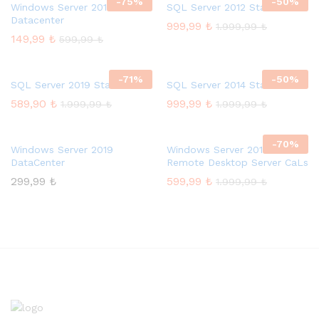
-
75
%
-
50
%
Windows Server 2012
SQL Server 2012 Standard
Datacenter
999,99
₺
1.999,99
₺
149,99
₺
599,99
₺
-
71
%
-
50
%
SQL Server 2019 Standard
SQL Server 2014 Standard
589,90
₺
999,99
₺
1.999,99
₺
1.999,99
₺
-
70
%
Windows Server 2019
Windows Server 2012
DataCenter
Remote Desktop Server CaLs
299,99
₺
599,99
₺
1.999,99
₺