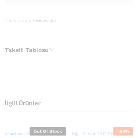
There are no reviews yet.
Taksit Tablosu
İlgili Ürünler
Out Of Stock
-
50
%
Windows 10 Enterprise LTSB
SQL Server 2012 Standard