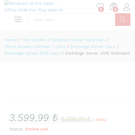
0
0
Ara
Home
/
Tüm Ürünler
/
Windows Server Yazılımları
/
Client Access Licenses / CALs
/
Exchange Server CaLs
/
Exchange Server 2016 CaLs
/
Exchange Server 2016 Standard
3.599,99
₺
6.999,99
₺
(-49%)
Status:
Stokta yok