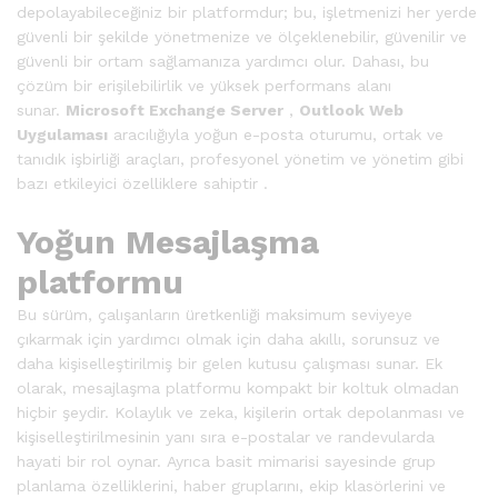
depolayabileceğiniz bir platformdur; bu, işletmenizi her yerde
güvenli bir şekilde yönetmenize ve ölçeklenebilir, güvenilir ve
güvenli bir ortam sağlamanıza yardımcı olur. Dahası, bu
çözüm bir erişilebilirlik ve yüksek performans alanı
sunar.
Microsoft Exchange Server
,
Outlook Web
Uygulaması
aracılığıyla yoğun e-posta oturumu, ortak ve
tanıdık işbirliği araçları, profesyonel yönetim ve yönetim gibi
bazı etkileyici özelliklere sahiptir .
Yoğun Mesajlaşma
platformu
Bu sürüm, çalışanların üretkenliği maksimum seviyeye
çıkarmak için yardımcı olmak için daha akıllı, sorunsuz ve
daha kişiselleştirilmiş bir gelen kutusu çalışması sunar. Ek
olarak, mesajlaşma platformu kompakt bir koltuk olmadan
hiçbir şeydir. Kolaylık ve zeka, kişilerin ortak depolanması ve
kişiselleştirilmesinin yanı sıra e-postalar ve randevularda
hayati bir rol oynar. Ayrıca basit mimarisi sayesinde grup
planlama özelliklerini, haber gruplarını, ekip klasörlerini ve