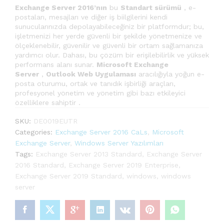
Exchange Server 2016’nın
bu
Standart sürümü
, e-
postaları, mesajları ve diğer iş biilgilerini kendi
sunucularınızda depolayabileceğiniz bir platformdur; bu,
işletmenizi her yerde güvenli bir şekilde yönetmenize ve
ölçeklenebilir, güvenilir ve güvenli bir ortam sağlamanıza
yardımcı olur. Dahası, bu çözüm bir erişilebilirlik ve yüksek
performans alanı sunar.
Microsoft Exchange
Server
,
Outlook Web Uygulaması
aracılığıyla yoğun e-
posta oturumu, ortak ve tanıdık işbirliği araçları,
profesyonel yönetim ve yönetim gibi bazı etkileyici
özelliklere sahiptir .
SKU:
DE0019EUTR
Categories:
Exchange Server 2016 CaLs
,
Microsoft
Exchange Server
,
Windows Server Yazılımları
Tags:
Exchange Server 2013 Standard
,
Exchange Server
2016 Standard
,
Exchange Server 2019 Enterprise
,
Exchange Server 2019 Standard
,
windows
,
windows
server