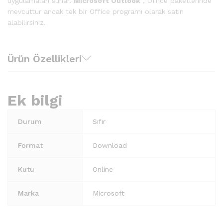
uygulamaları sunar.
Microsoft Outlook
, Office paketlerinde
mevcuttur ancak tek bir Office programı olarak satın
alabilirsiniz.
Ürün Özellikleri
Ek bilgi
Durum
Sıfır
Format
Download
Kutu
Online
Marka
Microsoft