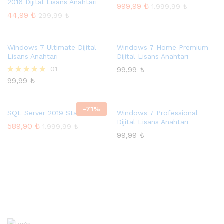
2016 Dijital Lisans Anahtarı
999,99
₺
1.999,99
₺
44,99
₺
299,99
₺
Windows 7 Ultimate Dijital
Windows 7 Home Premium
Lisans Anahtarı
Dijital Lisans Anahtarı
01
99,99
₺
99,99
₺
5 üzerinden
5.00
oy aldı
-
71
%
SQL Server 2019 Standard
Windows 7 Professional
Dijital Lisans Anahtarı
589,90
₺
1.999,99
₺
99,99
₺