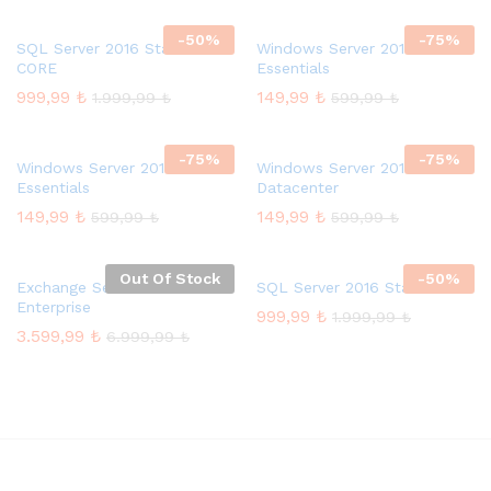
-
50
%
-
75
%
SQL Server 2016 Standard 2
Windows Server 2012
CORE
Essentials
999,99
₺
149,99
₺
1.999,99
₺
599,99
₺
-
75
%
-
75
%
Windows Server 2016
Windows Server 2012
Essentials
Datacenter
149,99
₺
149,99
₺
599,99
₺
599,99
₺
Out Of Stock
-
50
%
Exchange Server 2019
SQL Server 2016 Standard
Enterprise
999,99
₺
1.999,99
₺
3.599,99
₺
6.999,99
₺