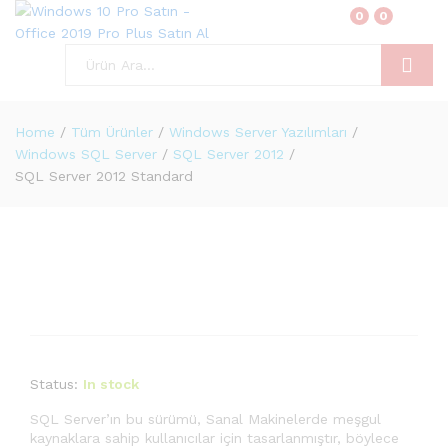
0
0
Ara
Home
/
Tüm Ürünler
/
Windows Server Yazılımları
/
Windows SQL Server
/
SQL Server 2012
/
SQL Server 2012 Standard
Status:
In stock
SQL Server’ın bu sürümü, Sanal Makinelerde meşgul
kaynaklara sahip kullanıcılar için tasarlanmıştır, böylece