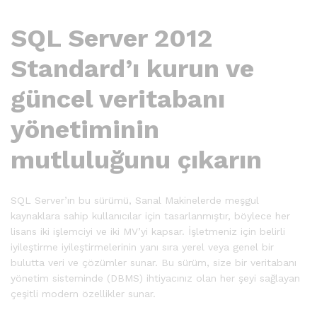
SQL Server 2012
Standard’ı kurun ve
güncel veritabanı
yönetiminin
mutluluğunu çıkarın
SQL Server’ın bu sürümü, Sanal Makinelerde meşgul
kaynaklara sahip kullanıcılar için tasarlanmıştır, böylece her
lisans iki işlemciyi ve iki MV’yi kapsar. İşletmeniz için belirli
iyileştirme iyileştirmelerinin yanı sıra yerel veya genel bir
bulutta veri ve çözümler sunar. Bu sürüm, size bir veritabanı
yönetim sisteminde (DBMS) ihtiyacınız olan her şeyi sağlayan
çeşitli modern özellikler sunar.