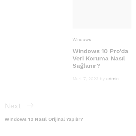
Windows
Windows 10 Pro’da
Veri Koruma Nasıl
Sağlanır?
Mart 7, 2023
by
admin
Yazı
Next
Next
gezinmesi
Post
Windows 10 Nasıl Orijinal Yapılır?