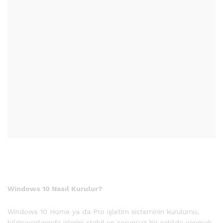
Windows 10 Nasıl Kurulur?
Windows 10 Home ya da Pro işletim sisteminin kurulumu,
bilgisayarlarında işlerini stabil ve sorunsuz bir şekilde yapmak,