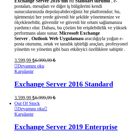
Exchange Server 2016’nın
bu
Standart sürümü
, e-
postaları, mesajları ve diğer iş biilgilerini kendi
sunucularınızda depolayabileceğiniz bir platformdur; bu,
işletmenizi her yerde güvenli bir şekilde yönetmenize ve
ölçeklenebilir, güvenilir ve güvenli bir ortam sağlamanıza
yardımcı olur. Dahası, bu çözüm bir erişilebilirlik ve yüksek
performans alanı sunar.
Microsoft Exchange
Server
,
Outlook Web Uygulaması
aracılığıyla yoğun e-
posta oturumu, ortak ve tanıdık işbirliği araçları, profesyonel
yönetim ve yönetim gibi bazı etkileyici özelliklere sahiptir .
3.599,99
₺
6.999,99
₺
Devamını oku
Karşılaştır
Exchange Server 2016 Standard
3.599,99
₺
6.999,99
₺
Out Of Stock
Devamını oku
Karşılaştır
Exchange Server 2019 Enterprise