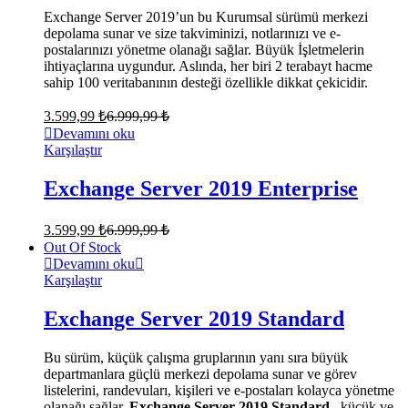
Exchange Server 2019’un bu Kurumsal sürümü merkezi
depolama sunar ve size takviminizi, notlarınızı ve e-
postalarınızı yönetme olanağı sağlar. Büyük İşletmelerin
ihtiyaçlarına uygundur. Aslında, her biri 2 terabayt hacme
sahip 100 veritabanının desteği özellikle dikkat çekicidir.
3.599,99
₺
6.999,99
₺
Devamını oku
Karşılaştır
Exchange Server 2019 Enterprise
3.599,99
₺
6.999,99
₺
Out Of Stock
Devamını oku
Karşılaştır
Exchange Server 2019 Standard
Bu sürüm, küçük çalışma gruplarının yanı sıra büyük
departmanlara güçlü merkezi depolama sunar ve görev
listelerini, randevuları, kişileri ve e-postaları kolayca yönetme
olanağı sağlar.
Exchange Server 2019 Standard
, küçük ve