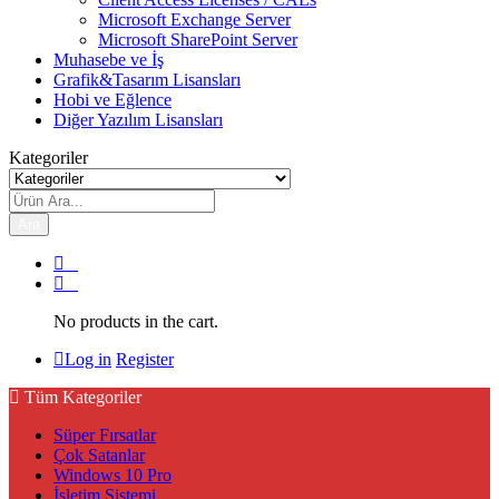
Microsoft Exchange Server
Microsoft SharePoint Server
Muhasebe ve İş
Grafik&Tasarım Lisansları
Hobi ve Eğlence
Diğer Yazılım Lisansları
Kategoriler
Ara
0
0
No products in the cart.
Log in
Register
Tüm Kategoriler
Süper Fırsatlar
Çok Satanlar
Windows 10 Pro
İşletim Sistemi