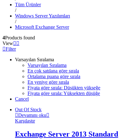
Tüm Ürünler
/
Windows Server Yazılımları
/
Microsoft Exchange Server
4
Products found
View
Filter
Varsayılan Sıralama
Varsayılan Sıralama
En çok satılana göre sırala
Ortalama puana göre sırala
En yeniye göre sırala
Fiyata göre sırala: Düşükten yükseğe
Fiyata göre sırala: Yüksekten düşüğe
Cancel
Out Of Stock
Devamını oku
Karşılaştır
Exchange Server 2013 Standard