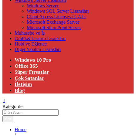
Windows Server Lisansları
Windows Server
Windows SQL Server Lisansları
Client Access Licenses / CALs
Microsoft Exchange Server
Microsoft SharePoint Server
Muhasebe ve İş
Grafik&Tasarım Lisansları
Hobi ve Eğlence
Diğer Yazılım Lisansları
Windows 10 Pro
Office 365
Süper Fırsatlar
Çok Satanlar
İletişim
Blog
Kategoriler
Ara
Home
/