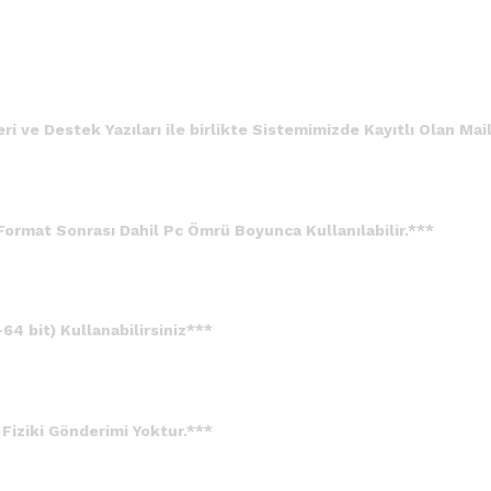
i ve Destek Yazıları ile birlikte
Sistemimizde Kayıtlı Olan
Mail
Format Sonrası Dahil Pc Ömrü Boyunca Kullanılabilir.***
4 bit) Kullanabilirsiniz***
Fiziki Gönderimi Yoktur.***