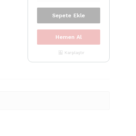
Pro
32-
64
Sepete Ekle
bit
ve
Office
Hemen Al
2016
quantity
Karşılaştır