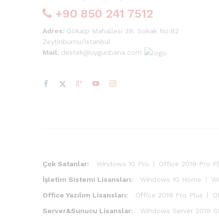
+90 850 241 7512
Adres:
Gökalp Mahallesi 39. Sokak No:82
Zeytinburnu/İstanbul
Mail:
destek@uygunbana.com
Çok Satanlar:
Windows 10 Pro
Office 2019 Pro P
İşletim Sistemi Lisansları:
Windows 10 Home
Wi
Office Yazılım Lisansları:
Office 2019 Pro Plus
O
Server&Sunucu Lisanslar:
Windows Server 2019 S