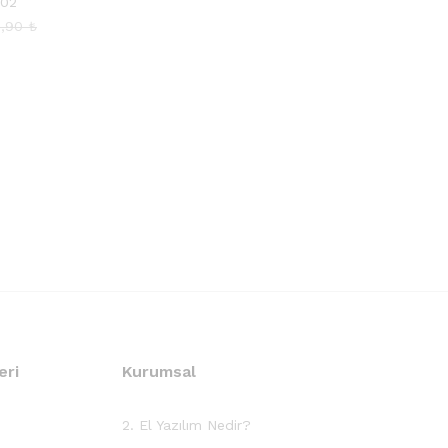
02
9,90
₺
eri
Kurumsal
2. El Yazılım Nedir?