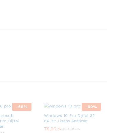
-
68
%
-
60
%
crosoft
Windows 10 Pro Dijital 32-
ro Dijital
64 Bit Lisans Anahtarı
arı
79,90
₺
199,99
₺