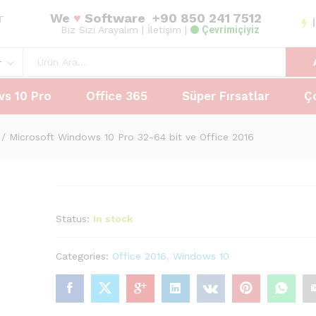
We
♥
Software
+90 850 241 7512
osu
AT
Biz Sizi Arayalım
| İletişim |
Çevrimiçiyiz
r
s 10 Pro
Office 365
Süper Fırsatlar
Ç
/
Microsoft Windows 10 Pro 32-64 bit ve Office 2016
Status:
In stock
Categories:
Office 2016
,
Windows 10