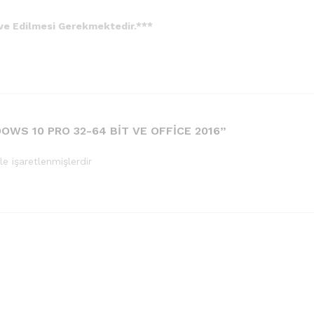
ive Edilmesi Gerekmektedir.***
WS 10 PRO 32-64 BIT VE OFFICE 2016”
le işaretlenmişlerdir