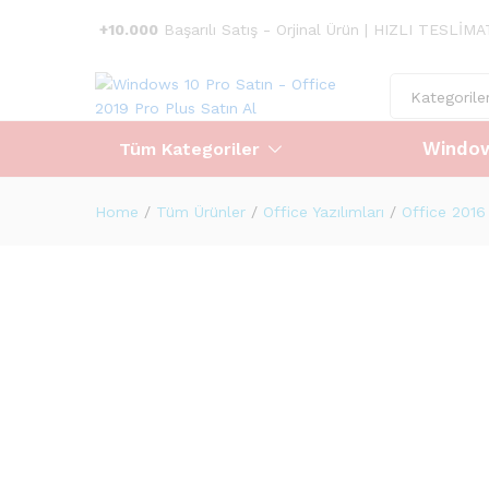
Açıklama
Değerlendirmeler (0)
Taksit Tabl
+10.000
Başarılı Satış - Orjinal Ürün | HIZLI TESLİM
Kategorile
Window
Tüm Kategoriler
Home
/
Tüm Ürünler
/
Office Yazılımları
/
Office 2016