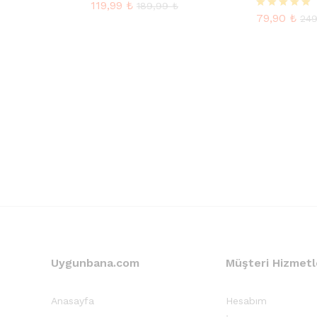
119,99
₺
5 üzerinden
189,99
₺
5.00
79,90
₺
5 üzerinden
24
oy aldı
5.00
oy aldı
Uygunbana.com
Müşteri Hizmetl
Anasayfa
Hesabım