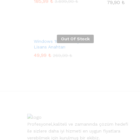
185,99
₺
3.699,90
₺
79,90
₺
5 üzerinden
4.86
oy aldı
Out Of Stock
Windows 10 Pro N Dijital
Lisans Anahtarı
49,99
₺
269,99
₺
Profesyonel,kaliteli ve zamanında çözüm hedefi
ile sizlere daha iyi hizmeti en uygun fiyatlara
verebilmek için kurulmuş bir ekibiz.