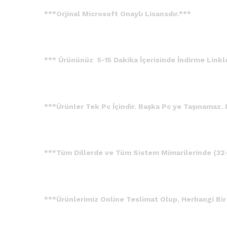
***Orjinal Microsoft Onaylı Lisansdır.***
*** Ürününüz 5-15 Dakika İçerisinde İndirme Linkler
***Ürünler Tek Pc İçindir. Başka Pc ye Taşınamaz. 
***Tüm Dillerde ve Tüm Sistem Mimarilerinde (32-6
***Ürünlerimiz Online Teslimat Olup, Herhangi Bir 