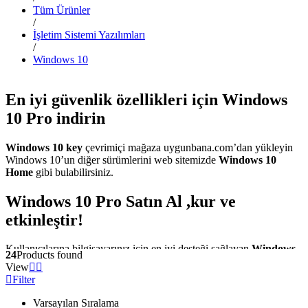
Tüm Ürünler
/
İşletim Sistemi Yazılımları
/
Windows 10
En iyi güvenlik özellikleri için Windows
10 Pro indirin
Windows 10 key
çevrimiçi mağaza uygunbana.com’dan yükleyin
Windows 10’un diğer sürümlerini web sitemizde
Windows 10
Home
gibi bulabilirsiniz.
Windows 10 Pro Satın Al ,kur ve
etkinleştir!
Kullanıcılarına bilgisayarınız için en iyi desteği sağlayan
Windows
24
Products found
10 Pro satın al
ve indir.
Windows 10 Pro
, gezinmenizi
View
kolaylaştırmak ve arama sonuçlarını daha hızlı bulmak için gelişmiş
Filter
bir başlangıç menüsü ve arama çubuğu sağlar. Ek olarak, bu İşletim
Sistemi, daha sorunsuz İnternet gezintisi için Microsoft Edge ile
Varsayılan Sıralama