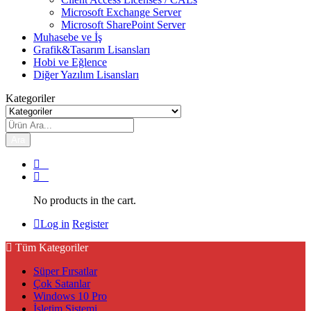
Microsoft Exchange Server
Microsoft SharePoint Server
Muhasebe ve İş
Grafik&Tasarım Lisansları
Hobi ve Eğlence
Diğer Yazılım Lisansları
Kategoriler
Ara
0
0
No products in the cart.
Log in
Register
Tüm Kategoriler
Süper Fırsatlar
Çok Satanlar
Windows 10 Pro
İşletim Sistemi