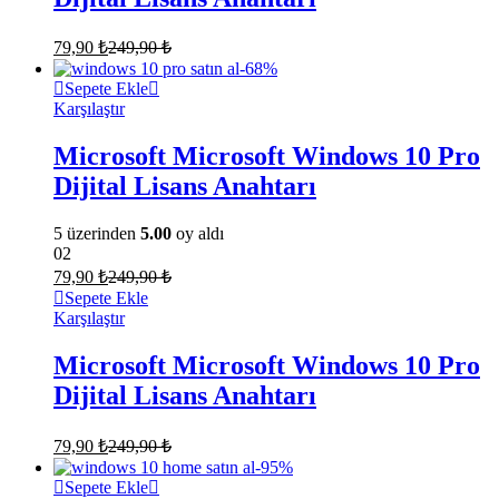
Başlat Menüsünün geliştirilmiş yinelemesi
79,90
₺
249,90
₺
Başlat Menüsü
Windows 10
‘da ancak iyileştirmelerle geri döndü.
-
68
%
En sevdiğiniz uygulamalarınız ve web sayfalarınız, onlara kolayca
Sepete Ekle
erişebilmeniz için kolayca aktarılır. Entegre arama çubuğu ile
Karşılaştır
bilgisayarınızda, Onedrive’da veya web’de istediğiniz içeriği
kolayca bulun. Dahası, süreklilik modu sayesinde tablet modundan
Microsoft Microsoft Windows 10 Pro
masaüstü moduna kolayca geçiş yapabilirsiniz!
Windows 10 key
Dijital Lisans Anahtarı
5 üzerinden
5.00
oy aldı
02
79,90
₺
249,90
₺
Sepete Ekle
Karşılaştır
Microsoft Microsoft Windows 10 Pro
Dijital Lisans Anahtarı
79,90
₺
249,90
₺
-
95
%
Sepete Ekle