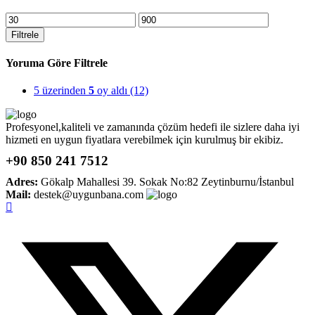
En
En
düşük
yüksek
Filtrele
fiyat
fiyat
Yoruma Göre Filtrele
5 üzerinden
5
oy aldı
(12)
Profesyonel,kaliteli ve zamanında çözüm hedefi ile sizlere daha iyi
hizmeti en uygun fiyatlara verebilmek için kurulmuş bir ekibiz.
+90 850 241 7512
Adres:
Gökalp Mahallesi 39. Sokak No:82 Zeytinburnu/İstanbul
Mail:
destek@uygunbana.com