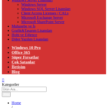
Windows Server Lisansları
Windows Server
Windows SQL Server Lisansları
Client Access Licenses / CALs
Microsoft Exchange Server
Microsoft SharePoint Server
Muhasebe ve İş
Grafik&Tasarım Lisansları
Hobi ve Eğlence
Diğer Yazılım Lisansları
Windows 10 Pro
Office 365
Süper Fırsatlar
Çok Satanlar
İletişim
Blog
Kategoriler
Ara
Home
/