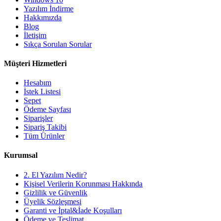
Yazılım İndirme
Hakkımızda
Blog
İletişim
Sıkça Sorulan Sorular
Müşteri Hizmetleri
Hesabım
İstek Listesi
Sepet
Ödeme Sayfası
Siparişler
Sipariş Takibi
Tüm Ürünler
Kurumsal
2. El Yazılım Nedir?
Kişisel Verilerin Korunması Hakkında
Gizlilik ve Güvenlik
Üyelik Sözleşmesi
Garanti ve İptal&İade Koşulları
Ödeme ve Teslimat