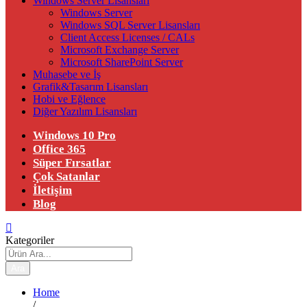
Windows Server Lisansları
Windows Server
Windows SQL Server Lisansları
Client Access Licenses / CALs
Microsoft Exchange Server
Microsoft SharePoint Server
Muhasebe ve İş
Grafik&Tasarım Lisansları
Hobi ve Eğlence
Diğer Yazılım Lisansları
Windows 10 Pro
Office 365
Süper Fırsatlar
Çok Satanlar
İletişim
Blog
Kategoriler
Ara
Home
/