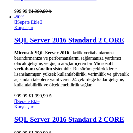
999,99
₺
1.999,99
₺
-
50
%
Sepete Ekle
Karşılaştır
SQL Server 2016 Standard 2 CORE
Microsoft SQL Server 2016
, kritik veritabanlarınızı
barındırmanıza ve performanslarını sağlamanıza yardımcı
olacak gelişmiş ve güçlü araçlar içeren bir
Microsoft
veritabanı yönetim
sistemidir. Bu sürüm çekirdeklerle
lisanslanmıştır, yüksek kullanılabilirlik, verimlilik ve güvenlik
açısından taleplere yanıt veren 24 çekirdeğe kadar gelişmiş
kullanılabilirlik ve ölçeklenebilirlik sağlar.
999,99
₺
1.999,99
₺
Sepete Ekle
Karşılaştır
SQL Server 2016 Standard 2 CORE
999,99
₺
1.999,99
₺