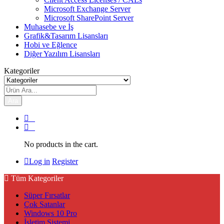
Microsoft Exchange Server
Microsoft SharePoint Server
Muhasebe ve İş
Grafik&Tasarım Lisansları
Hobi ve Eğlence
Diğer Yazılım Lisansları
Kategoriler
Ara
0
0
No products in the cart.
Log in
Register
Tüm Kategoriler
Süper Fırsatlar
Çok Satanlar
Windows 10 Pro
İşletim Sistemi