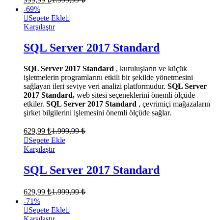
-
69
%
Sepete Ekle
Karşılaştır
SQL Server 2017 Standard
SQL Server 2017 Standard
, kuruluşların ve küçük
işletmelerin programlarını etkili bir şekilde yönetmesini
sağlayan ileri seviye veri analizi platformudur.
SQL Server
2017 Standard,
web sitesi seçeneklerini önemli ölçüde
etkiler.
SQL Server 2017 Standard
, çevrimiçi mağazaların
şirket bilgilerini işlemesini önemli ölçüde sağlar.
629,99
₺
1.999,99
₺
Sepete Ekle
Karşılaştır
SQL Server 2017 Standard
629,99
₺
1.999,99
₺
-
71
%
Sepete Ekle
Karşılaştır