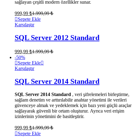
sağlayan çeşitli modern özellikler sunar.
999,99
₺
1.999,99
₺
Sepete Ekle
Karşılaştır
SQL Server 2012 Standard
999,99
₺
1.999,99
₺
-
50
%
Sepete Ekle
Karşılaştır
SQL Server 2014 Standard
SQL Server 2014 Standard
, veri şifrelemeleri birleştirme,
sağlam denetim ve arttırılabilir anahtar yönetimi ile verileri
güvenceye almak ve yedeklemek için bazı yeni güçlü araçlar
sağlayarak güvenli bir ortam oluşturur. Ayrıca veri erişim
izinlerinin yönetimini de basitleştirir.
999,99
₺
1.999,99
₺
Sepete Ekle