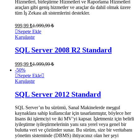
Hizmetleri, birleştirme Hizmetleri ve Raporlama Hizmetleri
araçları gibi geniş hizmetler ve araçlar da dahil olmak üzere
tüm İş Zekası alt sistemlerini destekler.
999,99
₺
1.999,99
₺
Sepete Ekle
Karşılaştır
SQL Server 2008 R2 Standard
999,99
₺
1.999,99
₺
-
50
%
Sepete Ekle
Karşılaştır
SQL Server 2012 Standard
SQL Server’ın bu sürümü, Sanal Makinelerde meşgul
kaynaklara sahip kullanıcılar için tasarlanmıştır, böylece her
lisans iki işlemciyi ve iki MV’yi kapsar. İşletmeniz için belirli
iyileştirme iyileştirmelerinin yanı sıra yerel veya genel bir
bulutta veri ve çözümler sunar. Bu sürüm, size bir veritabanı
yönetim sisteminde (DBMS) ihtiyacınız olan her şeyi