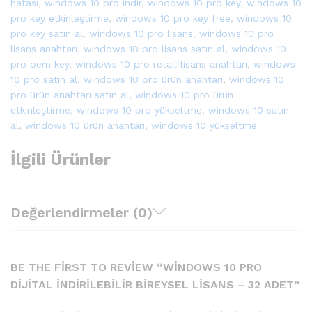
hatası
,
windows 10 pro indir
,
windows 10 pro key
,
windows 10
pro key etkinleştirme
,
windows 10 pro key free
,
windows 10
pro key satın al
,
windows 10 pro lisans
,
windows 10 pro
lisans anahtarı
,
windows 10 pro lisans satın al
,
windows 10
pro oem key
,
windows 10 pro retail lisans anahtarı
,
windows
10 pro satın al
,
windows 10 pro ürün anahtarı
,
windows 10
pro ürün anahtarı satın al
,
windows 10 pro ürün
etkinleştirme
,
windows 10 pro yükseltme
,
windows 10 satın
al
,
windows 10 ürün anahtarı
,
windows 10 yükseltme
İlgili Ürünler
Değerlendirmeler (0)
BE THE FIRST TO REVIEW “WINDOWS 10 PRO
DIJITAL İNDIRILEBILIR BIREYSEL LISANS – 32 ADET”