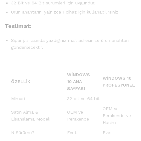
32 Bit ve 64 Bit sürümleri için uygundur.
Ürün anahtarını yalnızca 1 cihaz için kullanabilirsiniz.
Teslimat:
Sipariş sırasında yazdığınız mail adresinize ürün anahtarı
gönderilecektir.
WINDOWS
WINDOWS 10
ÖZELLIK
10 ANA
PROFESYONEL
SAYFASI
Mimari
32 bit ve 64 bit
OEM ve
Satın Alma &
OEM ve
Perakende ve
Lisanslama Modeli
Perakende
Hacim
N Sürümü?
Evet
Evet