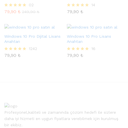
02
14
79,90
₺
79,90
₺
5 üzerinden
5 üzerinden
249,90
₺
5.00
4.86
oy aldı
oy aldı
Windows 10 Pro Dijital Lisans
Windows 10 Pro Lisans
Anahtarı
Anahtarı
1242
16
79,90
₺
79,90
₺
5 üzerinden
5 üzerinden
4.97
4.94
oy aldı
oy aldı
Profesyonel,kaliteli ve zamanında çözüm hedefi ile sizlere
daha iyi hizmeti en uygun fiyatlara verebilmek için kurulmuş
bir ekibiz.