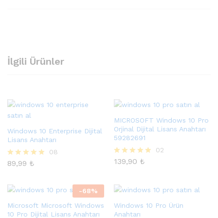
İlgili Ürünler
MICROSOFT Windows 10 Pro
Orjinal Dijital Lisans Anahtarı
Windows 10 Enterprise Dijital
59282691
Lisans Anahtarı
02
08
139,90
₺
5 üzerinden
89,99
₺
5 üzerinden
5.00
5.00
oy aldı
oy aldı
-
68
%
Microsoft Microsoft Windows
Windows 10 Pro Ürün
10 Pro Dijital Lisans Anahtarı
Anahtarı