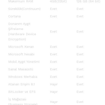
Maksimum RAM
4GB(32bit)
128 GB (64 bit)
Süreklilik(Continuum)
Evet
Evet
Cortana
Evet
Evet
Donanım Aygıt
Şifreleme
Evet
Evet
(Hardware Device
Encryption)
Microsoft Kenarı
Evet
Evet
Microsoft hesabı
Evet
Evet
Mobil Aygıt Yönetimi
Evet
Evet
Sanal Masaüstü
Evet
Evet
Windows Merhaba
Evet
Evet
Atanan Erişim 8.1
Hayır
Evet
BitLocker ve EFS
Hayır
Evet
İş Mağazası
Hayır
Evet
(Business Storage)