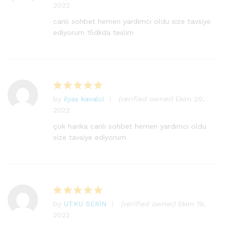
2022
üzerinden
5
oy aldı
canlı sohbet hemen yardımcı oldu size tavsiye
ediyorum 15dkda teslim
by
ilyas kavalci
(verified owner)
Ekim 20,
5
2022
üzerinden
5
oy aldı
çok harika canlı sohbet hemen yardımcı oldu
size tavsiye ediyorum
by
UTKU SERİN
(verified owner)
Ekim 19,
5
2022
üzerinden