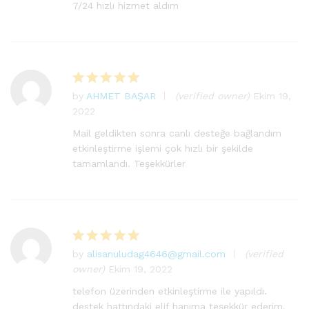
5
oy aldı
7/24 hızlı hizmet aldım
by
AHMET BAŞAR
(verified owner)
Ekim 19,
5
2022
üzerinden
5
oy aldı
Mail geldikten sonra canlı desteğe bağlandım
etkinleştirme işlemi çok hızlı bir şekilde
tamamlandı. Teşekkürler
by
alisanuludag4646@gmail.com
(verified
5
owner)
Ekim 19, 2022
üzerinden
5
oy aldı
telefon üzerinden etkinleştirme ile yapıldı.
destek hattındaki elif hanıma teşekkür ederim.