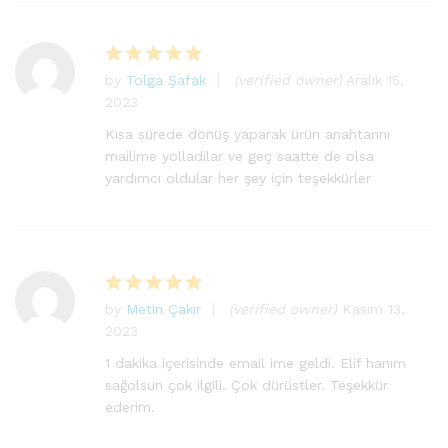
by
Tolga Şafak
(verified owner)
Aralık 15,
5
2023
üzerinden
5
oy aldı
Kısa sürede dönüş yaparak ürün anahtarını
mailime yolladilar ve geç saatte de olsa
yardımcı oldular her şey için teşekkürler
by
Metin Çakır
(verified owner)
Kasım 13,
5
2023
üzerinden
5
oy aldı
1 dakika içerisinde email ime geldi. Elif hanım
sağolsun çok ilgili. Çok dürüstler. Teşekkür
ederim.