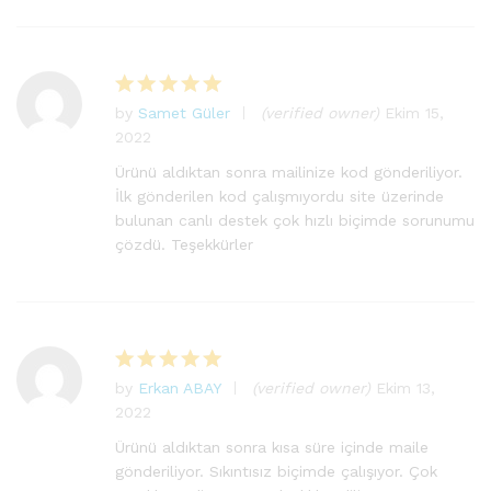
by
Samet Güler
(verified owner)
Ekim 15,
5
2022
üzerinden
5
oy aldı
Ürünü aldıktan sonra mailinize kod gönderiliyor.
İlk gönderilen kod çalışmıyordu site üzerinde
bulunan canlı destek çok hızlı biçimde sorunumu
çözdü. Teşekkürler
by
Erkan ABAY
(verified owner)
Ekim 13,
5
2022
üzerinden
5
oy aldı
Ürünü aldıktan sonra kısa süre içinde maile
gönderiliyor. Sıkıntısız biçimde çalışıyor. Çok