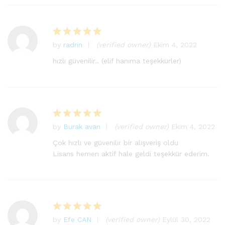
by
radrin
(verified owner)
Ekim 4, 2022
5
üzerinden
hızlı güvenilir.. (elif hanıma teşekkürler)
5
oy aldı
by
Burak avan
(verified owner)
Ekim 4, 2022
5
üzerinden
Çok hızlı ve güvenilir bir alışveriş oldu
5
oy aldı
Lisans hemen aktif hale geldi teşekkür ederim.
by
Efe CAN
(verified owner)
Eylül 30, 2022
5