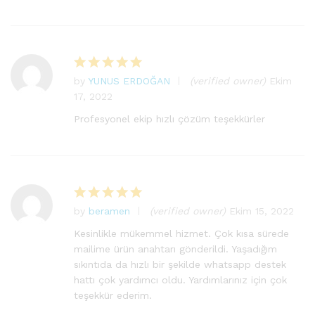
by
YUNUS ERDOĞAN
(verified owner)
Ekim
5
17, 2022
üzerinden
5
oy aldı
Profesyonel ekip hızlı çözüm teşekkürler
by
beramen
(verified owner)
Ekim 15, 2022
5
üzerinden
Kesinlikle mükemmel hizmet. Çok kısa sürede
5
oy aldı
mailime ürün anahtarı gönderildi. Yaşadığım
sıkıntıda da hızlı bir şekilde whatsapp destek
hattı çok yardımcı oldu. Yardımlarınız için çok
teşekkür ederim.