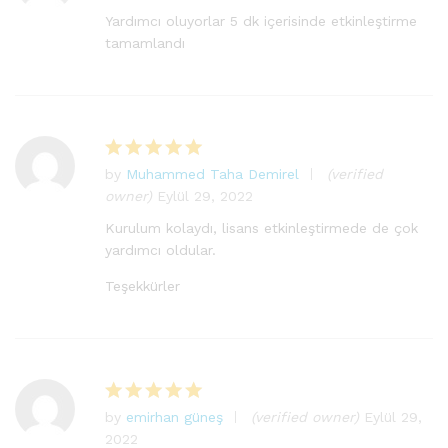
üzerinden
Yardımcı oluyorlar 5 dk içerisinde etkinleştirme
5
oy aldı
tamamlandı
by
Muhammed Taha Demirel
(verified
5
owner)
Eylül 29, 2022
üzerinden
5
oy aldı
Kurulum kolaydı, lisans etkinleştirmede de çok
yardımcı oldular.
Teşekkürler
by
emirhan güneş
(verified owner)
Eylül 29,
5
2022
üzerinden