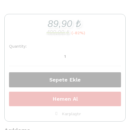
89,90
₺
499,90
₺
(-82%)
Quantity:
Windows
11
Pro
Satın
Al
quantity
Sepete Ekle
Hemen Al
Karşılaştır