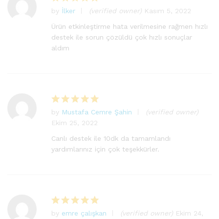
by
İlker
(verified owner)
Kasım 5, 2022
5
üzerinden
Ürün etkinleştirme hata verilmesine rağmen hızlı
5
oy aldı
destek ile sorun çözüldü çok hızlı sonuçlar
aldım
by
Mustafa Cemre Şahin
(verified owner)
5
Ekim 25, 2022
üzerinden
5
oy aldı
Canlı destek ile 10dk da tamamlandı
yardımlarınız için çok teşekkürler.
by
emre çalışkan
(verified owner)
Ekim 24,
5