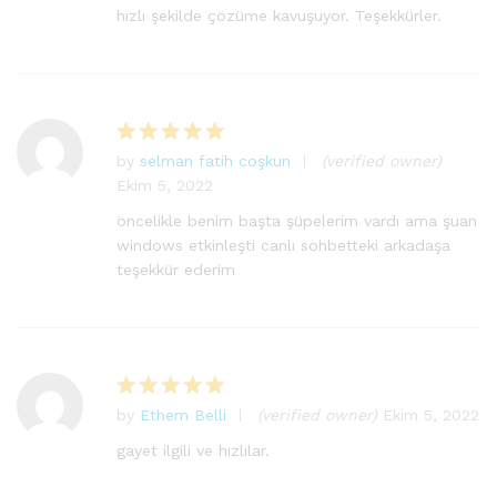
hızlı şekilde çözüme kavuşuyor. Teşekkürler.
by
selman fatih coşkun
(verified owner)
5
Ekim 5, 2022
üzerinden
5
oy aldı
öncelikle benim başta şüpelerim vardı ama şuan
windows etkinleşti canlı sohbetteki arkadaşa
teşekkür ederim
by
Ethem Belli
(verified owner)
Ekim 5, 2022
5
üzerinden
gayet ilgili ve hızlılar.
5
oy aldı