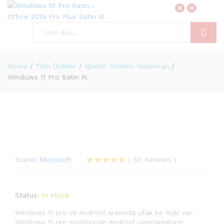
0
0
Ara
Home
/
Tüm Ürünler
/
İşletim Sistemi Yazılımları
/
Windows 11 Pro Satın Al
Brand:
Microsoft
(
50
Reviews
)
50
müşteri
puanına
dayanarak 5
Status:
In stock
üzerinden
5.00
puan
aldı
Windows 11 pro ve Android arasında ufak bir ilişki var.
Windows 11 pro sürümünde Android uygulamaların