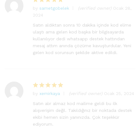
by
sametgobelek
(verified owner)
Ocak 28,
5
2024
üzerinden
5
oy aldı
Satın aldıktan sonra 10 dakika içinde kod elime
ulaştı ama gelen kod başka bir bilgisayarda
kullanılıyor dedi whatsapp destek hattından
mesaj attım anında çözüme kavuşturdular. Yeni
gelen kod sorunsun şekilde aktive edildi.
by
xemirkaya
(verified owner)
Ocak 25, 2024
5
üzerinden
Satın alır almaz kod mailime geldi bu ilk
5
oy aldı
alışverişim değil. Takıldığınız bir noktada destek
ekibi hemen sizin yanınızda. Çok teşekkür
ediyorum.