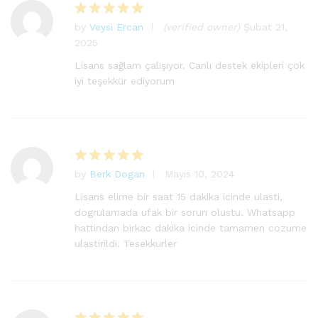
by
Veysi Ercan
(verified owner)
Şubat 21,
5
2025
üzerinden
5
oy aldı
Lisans sağlam çalışıyor. Canlı destek ekipleri çok
iyi teşekkür ediyorum
by
Berk Dogan
Mayıs 10, 2024
5
üzerinden
Lisans elime bir saat 15 dakika icinde ulasti,
5
oy aldı
dogrulamada ufak bir sorun olustu. Whatsapp
hattindan birkac dakika icinde tamamen cozume
ulastirildi. Tesekkurler