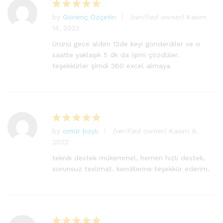
by
Gönenç Özçetin
(verified owner)
Kasım
5
14, 2022
üzerinden
5
oy aldı
Ürünü gece aldım 12de keyı gonderdıler ve o
saatte yaklaşık 5 dk da işimi çözdüler.
teşekkürler şimdi 360 excel almaya
by
ömür boylı
(verified owner)
Kasım 9,
5
2022
üzerinden
5
oy aldı
teknik destek mükemmel, hemen hızlı destek,
sorunsuz teslimat. kendilerine teşekkür ederim.