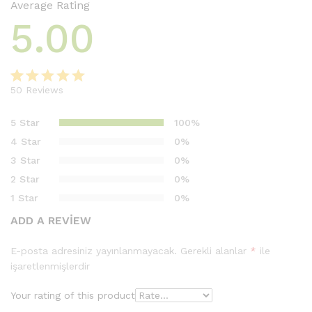
Average Rating
5.00
50
Reviews
50
müşteri
puanına
5 Star
100%
dayanarak
4 Star
0%
5
3 Star
0%
üzerinden
2 Star
0%
5.00
puan
aldı
1 Star
0%
ADD A REVIEW
E-posta adresiniz yayınlanmayacak.
Gerekli alanlar
*
ile
işaretlenmişlerdir
Your rating of this product