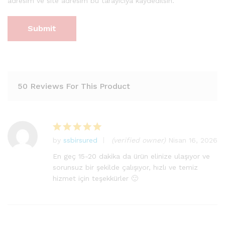
adresim ve site adresim bu tarayıcıya kaydedilsin.
50 Reviews For This Product
by
ssbirsured
(verified owner)
Nisan 16, 2026
5
üzerinden
En geç 15-20 dakika da ürün elinize ulaşıyor ve
5
oy aldı
sorunsuz bir şekilde çalışıyor, hızlı ve temiz
hizmet için teşekkürler 🙂