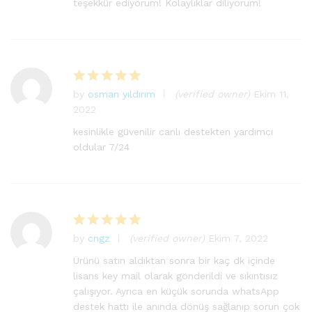
teşekkür ediyorum! Kolaylıklar diliyorum!
by
osman yıldırım
(verified owner)
Ekim 11,
5
2022
üzerinden
5
oy aldı
kesinlikle güvenilir canlı destekten yardımcı
oldular 7/24
by
cngz
(verified owner)
Ekim 7, 2022
5
üzerinden
Ürünü satın aldıktan sonra bir kaç dk içinde
5
oy aldı
lisans key mail olarak gönderildi ve sıkıntısız
çalışıyor. Ayrıca en küçük sorunda whatsApp
destek hattı ile anında dönüş sağlanıp sorun çok