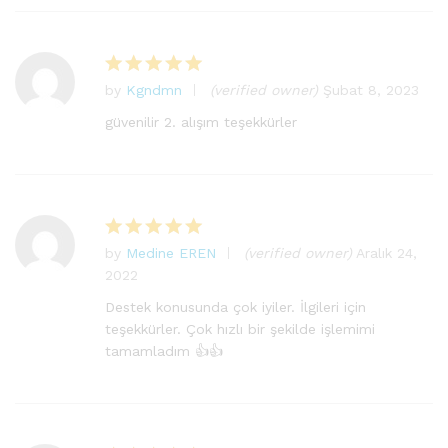
by
Kgndmn
(verified owner)
Şubat 8, 2023
5
üzerinden
güvenilir 2. alışım teşekkürler
5
oy aldı
by
Medine EREN
(verified owner)
Aralık 24,
5
2022
üzerinden
5
oy aldı
Destek konusunda çok iyiler. İlgileri için
teşekkürler. Çok hızlı bir şekilde işlemimi
tamamladım 👍👍