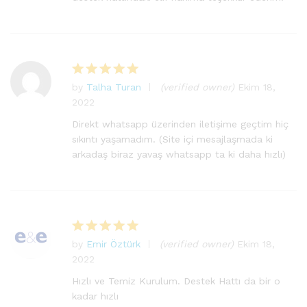
by
Talha Turan
(verified owner)
Ekim 18,
5
2022
üzerinden
5
oy aldı
Direkt whatsapp üzerinden iletişime geçtim hiç
sıkıntı yaşamadım. (Site içi mesajlaşmada ki
arkadaş biraz yavaş whatsapp ta ki daha hızlı)
by
Emir Öztürk
(verified owner)
Ekim 18,
5
2022
üzerinden
5
oy aldı
Hızlı ve Temiz Kurulum. Destek Hattı da bir o
kadar hızlı