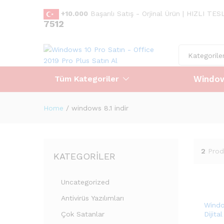
+10.000
Başarılı Satış - Orjinal Ürün | HIZLI T
7512
Kategorile
Window
Tüm Kategoriler
Home
/
windows 8.1 indir
2
Prod
KATEGORILER
Uncategorized
Antivirüs Yazılımları
Windo
Çok Satanlar
Dijita