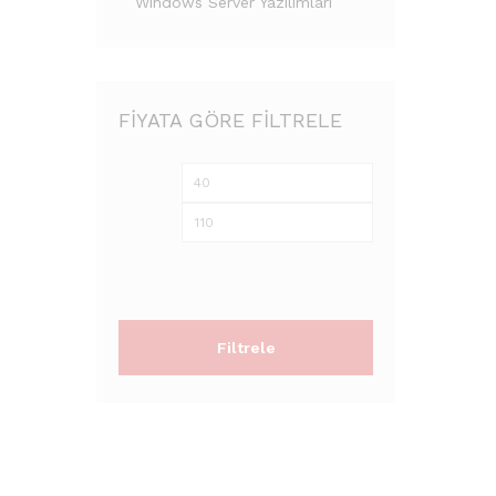
Windows Server Yazılımları
FIYATA GÖRE FILTRELE
En
En
düşük
yüksek
fiyat
fiyat
Filtrele