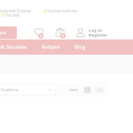
İndirimli Ürünler
Yazılım İndirme
Yardım
Log in
Ara
Register
0
0
ok Satanlar
İletişim
Blog
 Sıralama
View