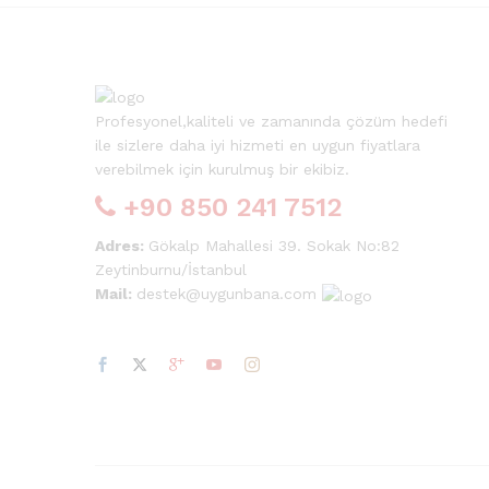
Profesyonel,kaliteli ve zamanında çözüm hedefi
ile sizlere daha iyi hizmeti en uygun fiyatlara
verebilmek için kurulmuş bir ekibiz.
+90 850 241 7512
Adres:
Gökalp Mahallesi 39. Sokak No:82
Zeytinburnu/İstanbul
Mail:
destek@uygunbana.com