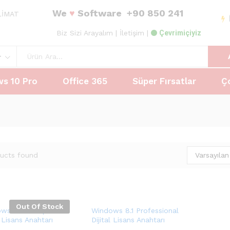
We
♥
Software
+90 850 241
ESLİMAT
Biz Sizi Arayalım
| İletişim |
Çevrimiçiyiz
r
s 10 Pro
Office 365
Süper Fırsatlar
Ç
Varsayılan
ucts found
Out Of Stock
ws 8.1 Enterprise
Windows 8.1 Professional
l Lisans Anahtarı
Dijital Lisans Anahtarı