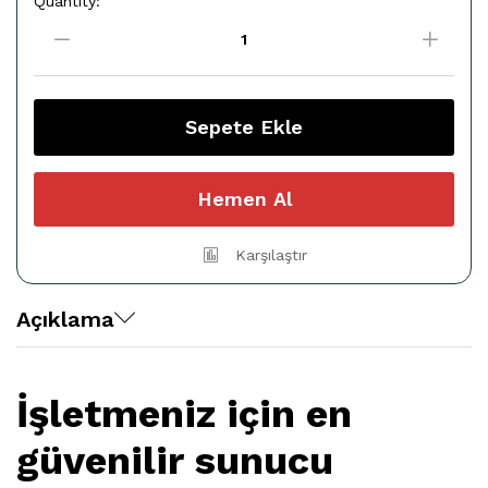
Quantity:
Windows
Server
2008
Standard
quantity
Sepete Ekle
Hemen Al
Karşılaştır
Açıklama
İşletmeniz için en
güvenilir sunucu