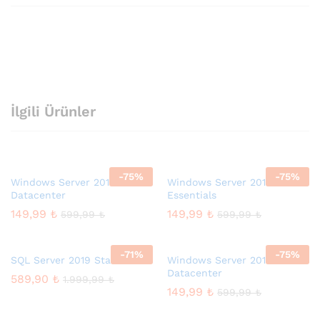
İlgili Ürünler
-
75
%
-
75
%
Windows Server 2012
Windows Server 2012 R2
Datacenter
Essentials
149,99
₺
149,99
₺
599,99
₺
599,99
₺
-
71
%
-
75
%
SQL Server 2019 Standard
Windows Server 2012 R2
Datacenter
589,90
₺
1.999,99
₺
149,99
₺
599,99
₺