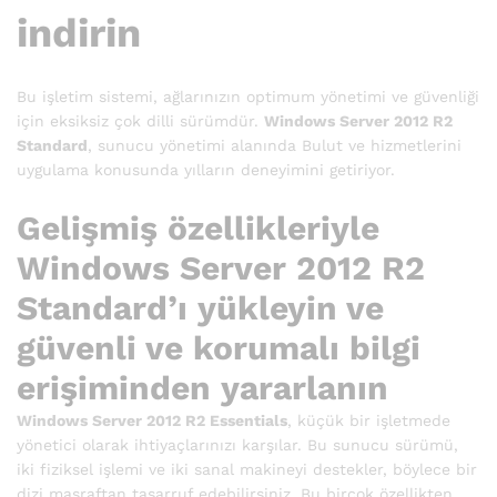
indirin
Bu işletim sistemi, ağlarınızın optimum yönetimi ve güvenliği
için eksiksiz çok dilli sürümdür.
Windows Server 2012 R2
Standard
, sunucu yönetimi alanında Bulut ve hizmetlerini
uygulama konusunda yılların deneyimini getiriyor.
Gelişmiş özellikleriyle
Windows Server 2012 R2
Standard’ı yükleyin ve
güvenli ve korumalı bilgi
erişiminden yararlanın
Windows Server 2012 R2 Essentials
, küçük bir işletmede
yönetici olarak ihtiyaçlarınızı karşılar. Bu sunucu sürümü,
iki fiziksel işlemi ve iki sanal makineyi destekler, böylece bir
dizi masraftan tasarruf edebilirsiniz. Bu birçok özellikten