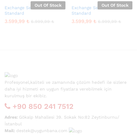
Out Of Stock
Out Of Stock
Exchange Server 2016
Exchange Server 2019
Standard
Standard
3.599,99
₺
3.599,99
₺
6.999,99
₺
6.999,99
₺
Profesyonel,kaliteli ve zamanında çözüm hedefi ile sizlere
daha iyi hizmeti en uygun fiyatlara verebilmek için
kurulmuş bir ekibiz.
+90 850 241 7512
Adres:
Gökalp Mahallesi 39. Sokak No:82 Zeytinburnu/
İstanbul
Mail:
destek@uygunbana.com