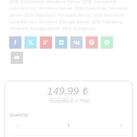
2019 DataCenter
,
Windows Server 2019 Datacenter
Core Add-on
,
Windows Server 2019 Essentials
,
Windows
Server 2019 Standard
,
Windows Server 2019 Standard
Core Add-on
,
Windows Storage Server 2012 Standard
,
Windows Storage Server 2012 Workgroup
149,99
₺
599,99
₺
(-75%)
Quantity:
Windows
Server
2012
R2