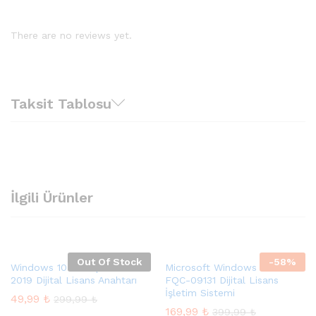
There are no reviews yet.
Taksit Tablosu
İlgili Ürünler
Out Of Stock
-
58
%
Windows 10 Enterprise LTSC
Microsoft Windows 10 Pro
2019 Dijital Lisans Anahtarı
FQC-09131 Dijital Lisans
İşletim Sistemi
49,99
₺
299,99
₺
169,99
₺
399,99
₺