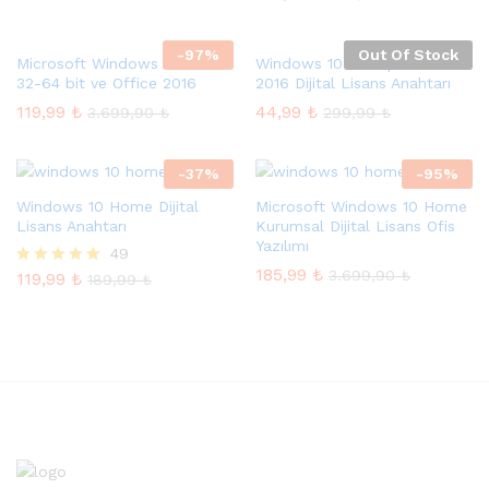
-
97
%
Out Of Stock
Microsoft Windows 10 Pro
Windows 10 Enterprise LTSB
32-64 bit ve Office 2016
2016 Dijital Lisans Anahtarı
119,99
₺
44,99
₺
3.699,90
₺
299,99
₺
-
37
%
-
95
%
Windows 10 Home Dijital
Microsoft Windows 10 Home
Lisans Anahtarı
Kurumsal Dijital Lisans Ofis
Yazılımı
49
185,99
₺
3.699,90
₺
119,99
₺
5 üzerinden
189,99
₺
5.00
oy aldı