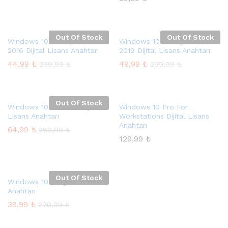
Out Of Stock
Out Of Stock
Windows 10 Enterprise LTSB
Windows 10 Enterprise LTSC
2016 Dijital Lisans Anahtarı
2019 Dijital Lisans Anahtarı
44,99
₺
49,99
₺
299,99
₺
299,99
₺
Out Of Stock
Windows 10 Home N Dijital
Windows 10 Pro For
Lisans Anahtarı
Workstations Dijital Lisans
Anahtarı
64,99
₺
269,99
₺
129,99
₺
sek
at
Out Of Stock
Windows 10 S Dijital Lisans
Anahtarı
39,99
₺
279,99
₺