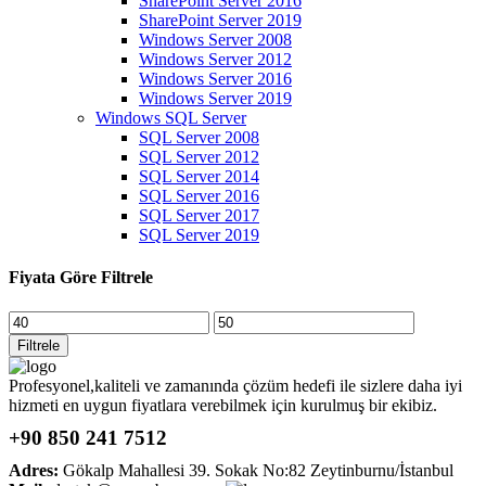
SharePoint Server 2016
SharePoint Server 2019
Windows Server 2008
Windows Server 2012
Windows Server 2016
Windows Server 2019
Windows SQL Server
SQL Server 2008
SQL Server 2012
SQL Server 2014
SQL Server 2016
SQL Server 2017
SQL Server 2019
Fiyata Göre Filtrele
En
En
düşük
yüksek
Filtrele
fiyat
fiyat
Profesyonel,kaliteli ve zamanında çözüm hedefi ile sizlere daha iyi
hizmeti en uygun fiyatlara verebilmek için kurulmuş bir ekibiz.
+90 850 241 7512
Adres:
Gökalp Mahallesi 39. Sokak No:82 Zeytinburnu/İstanbul