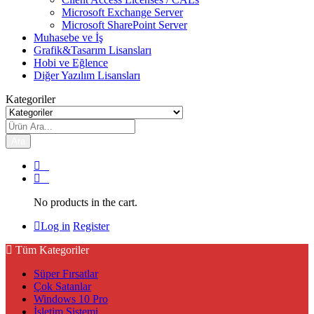
Microsoft Exchange Server
Microsoft SharePoint Server
Muhasebe ve İş
Grafik&Tasarım Lisansları
Hobi ve Eğlence
Diğer Yazılım Lisansları
Kategoriler
Ara
0
0
No products in the cart.
Log in
Register
Tüm Kategoriler
Süper Fırsatlar
Çok Satanlar
Windows 10 Pro
İşletim Sistemi