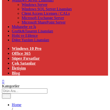
Windows Server Lisansları
Windows Server
Windows SQL Server Lisansları
Client Access Licenses / CALs
Microsoft Exchange Server
Microsoft SharePoint Server
Muhasebe ve İş
Grafik&Tasarım Lisansları
Hobi ve Eğlence
Diğer Yazılım Lisansları
Windows 10 Pro
Office 365
Süper Fırsatlar
Çok Satanlar
İletişim
Blog
Kategoriler
Ara
Home
/