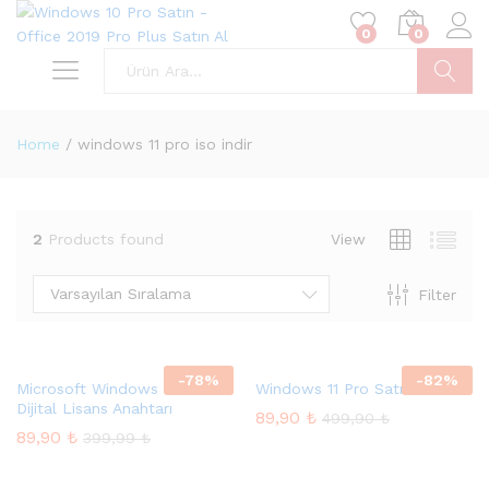
0
0
Ara
Home
/
windows 11 pro iso indir
2
Products found
View
Varsayılan Sıralama
Filter
-
78
%
-
82
%
Microsoft Windows 11 Pro
Windows 11 Pro Satın Al
Dijital Lisans Anahtarı
89,90
₺
499,90
₺
89,90
₺
399,99
₺