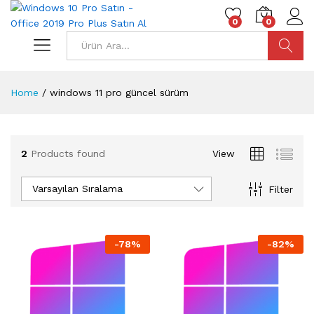
0
0
Ara
Home
/
windows 11 pro güncel sürüm
2
Products found
View
Varsayılan Sıralama
Filter
-
78
%
-
82
%