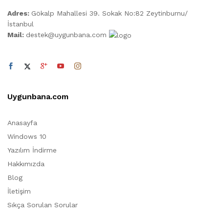
Adres:
Gökalp Mahallesi 39. Sokak No:82 Zeytinburnu/
İstanbul
ük
sek
Mail:
destek@uygunbana.com
at
at
Uygunbana.com
Anasayfa
Windows 10
Yazılım İndirme
Hakkımızda
Blog
İletişim
Sıkça Sorulan Sorular