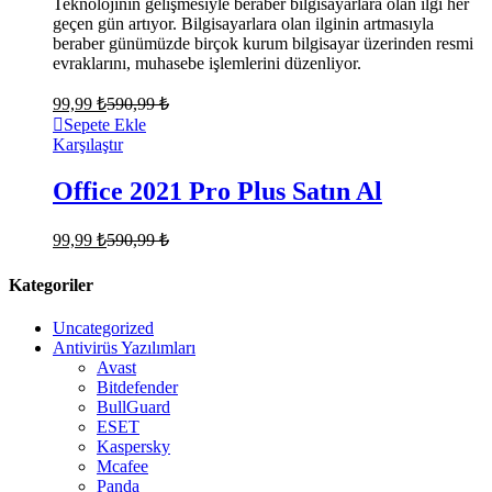
Teknolojinin gelişmesiyle beraber bilgisayarlara olan ilgi her
geçen gün artıyor. Bilgisayarlara olan ilginin artmasıyla
beraber günümüzde birçok kurum bilgisayar üzerinden resmi
evraklarını, muhasebe işlemlerini düzenliyor.
99,99
₺
590,99
₺
Sepete Ekle
Karşılaştır
Office 2021 Pro Plus Satın Al
99,99
₺
590,99
₺
Kategoriler
Uncategorized
Antivirüs Yazılımları
Avast
Bitdefender
BullGuard
ESET
Kaspersky
Mcafee
Panda