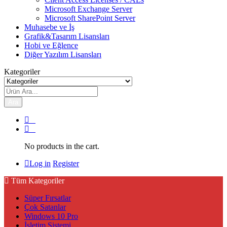
Microsoft Exchange Server
Microsoft SharePoint Server
Muhasebe ve İş
Grafik&Tasarım Lisansları
Hobi ve Eğlence
Diğer Yazılım Lisansları
Kategoriler
Ara
0
0
No products in the cart.
Log in
Register
Tüm Kategoriler
Süper Fırsatlar
Çok Satanlar
Windows 10 Pro
İşletim Sistemi