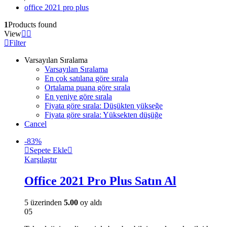
office 2021 pro plus
1
Products found
View
Filter
Varsayılan Sıralama
Varsayılan Sıralama
En çok satılana göre sırala
Ortalama puana göre sırala
En yeniye göre sırala
Fiyata göre sırala: Düşükten yükseğe
Fiyata göre sırala: Yüksekten düşüğe
Cancel
-
83
%
Sepete Ekle
Karşılaştır
Office 2021 Pro Plus Satın Al
5 üzerinden
5.00
oy aldı
05