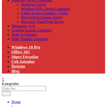
Windows Server Lisansları
Windows Server
Windows SQL Server Lisansları
Client Access Licenses / CALs
Microsoft Exchange Server
Microsoft SharePoint Server
Muhasebe ve İş
Grafik&Tasarım Lisansları
Hobi ve Eğlence
Diğer Yazılım Lisansları
Windows 10 Pro
Office 365
Süper Fırsatlar
Çok Satanlar
İletişim
Blog
Kategoriler
Ara
Home
/