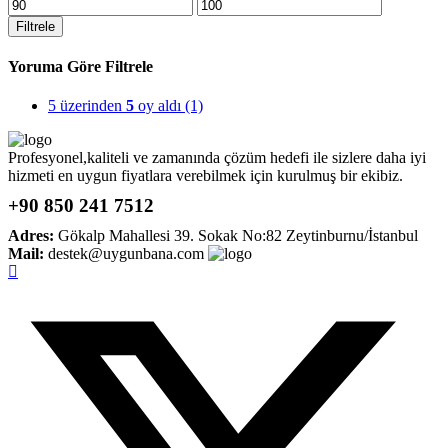
En
En
düşük
yüksek
Filtrele
fiyat
fiyat
Yoruma Göre Filtrele
5 üzerinden
5
oy aldı
(1)
Profesyonel,kaliteli ve zamanında çözüm hedefi ile sizlere daha iyi
hizmeti en uygun fiyatlara verebilmek için kurulmuş bir ekibiz.
+90 850 241 7512
Adres:
Gökalp Mahallesi 39. Sokak No:82 Zeytinburnu/İstanbul
Mail:
destek@uygunbana.com